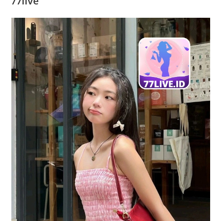
77live