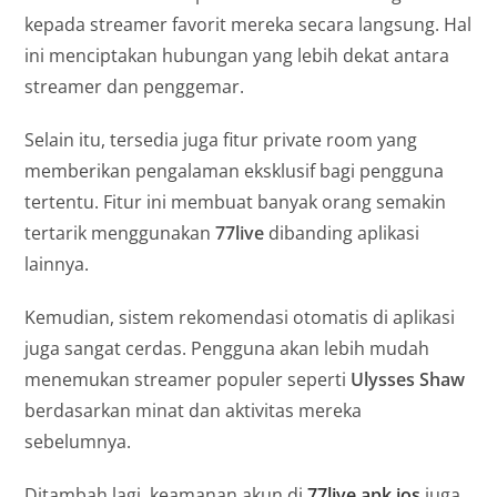
kepada streamer favorit mereka secara langsung. Hal
ini menciptakan hubungan yang lebih dekat antara
streamer dan penggemar.
Selain itu, tersedia juga fitur private room yang
memberikan pengalaman eksklusif bagi pengguna
tertentu. Fitur ini membuat banyak orang semakin
tertarik menggunakan
77live
dibanding aplikasi
lainnya.
Kemudian, sistem rekomendasi otomatis di aplikasi
juga sangat cerdas. Pengguna akan lebih mudah
menemukan streamer populer seperti
Ulysses Shaw
berdasarkan minat dan aktivitas mereka
sebelumnya.
Ditambah lagi, keamanan akun di
77live apk ios
juga