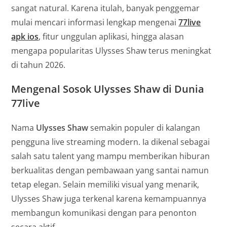
sangat natural. Karena itulah, banyak penggemar
mulai mencari informasi lengkap mengenai
77live
apk ios
, fitur unggulan aplikasi, hingga alasan
mengapa popularitas Ulysses Shaw terus meningkat
di tahun 2026.
Mengenal Sosok Ulysses Shaw di Dunia
77live
Nama
Ulysses Shaw
semakin populer di kalangan
pengguna live streaming modern. Ia dikenal sebagai
salah satu talent yang mampu memberikan hiburan
berkualitas dengan pembawaan yang santai namun
tetap elegan. Selain memiliki visual yang menarik,
Ulysses Shaw juga terkenal karena kemampuannya
membangun komunikasi dengan para penonton
secara aktif.