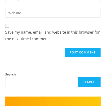
or
your
username
email
Enter
to
address
your
comment
to
website
comment
URL
Save my name, email, and website in this browser for
(optional)
the next time I comment.
Search
SEARCH