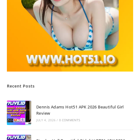
Recent Posts
Dennis Adams Hot51 APK 2026 Beautiful Girl
Review
JULY 4, 2026
/
0 COMMENTS