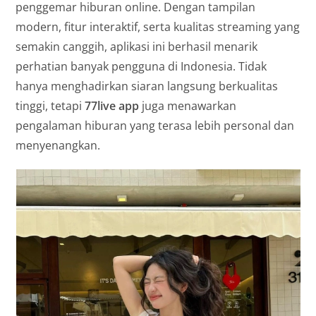
penggemar hiburan online. Dengan tampilan
modern, fitur interaktif, serta kualitas streaming yang
semakin canggih, aplikasi ini berhasil menarik
perhatian banyak pengguna di Indonesia. Tidak
hanya menghadirkan siaran langsung berkualitas
tinggi, tetapi
77live app
juga menawarkan
pengalaman hiburan yang terasa lebih personal dan
menyenangkan.