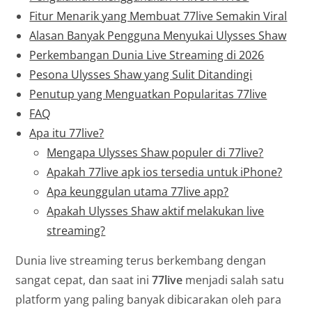
Fitur Menarik yang Membuat 77live Semakin Viral
Alasan Banyak Pengguna Menyukai Ulysses Shaw
Perkembangan Dunia Live Streaming di 2026
Pesona Ulysses Shaw yang Sulit Ditandingi
Penutup yang Menguatkan Popularitas 77live
FAQ
Apa itu 77live?
Mengapa Ulysses Shaw populer di 77live?
Apakah 77live apk ios tersedia untuk iPhone?
Apa keunggulan utama 77live app?
Apakah Ulysses Shaw aktif melakukan live
streaming?
Dunia live streaming terus berkembang dengan
sangat cepat, dan saat ini
77live
menjadi salah satu
platform yang paling banyak dibicarakan oleh para