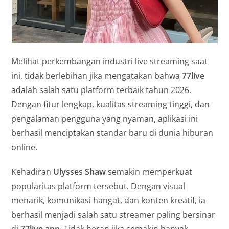
Melihat perkembangan industri live streaming saat
ini, tidak berlebihan jika mengatakan bahwa
77live
adalah salah satu platform terbaik tahun 2026.
Dengan fitur lengkap, kualitas streaming tinggi, dan
pengalaman pengguna yang nyaman, aplikasi ini
berhasil menciptakan standar baru di dunia hiburan
online.
Kehadiran
Ulysses Shaw
semakin memperkuat
popularitas platform tersebut. Dengan visual
menarik, komunikasi hangat, dan konten kreatif, ia
berhasil menjadi salah satu streamer paling bersinar
di
77live app
. Tidak heran jika semakin banyak