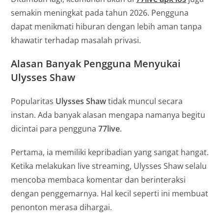
semakin meningkat pada tahun 2026. Pengguna
dapat menikmati hiburan dengan lebih aman tanpa
khawatir terhadap masalah privasi.
Alasan Banyak Pengguna Menyukai
Ulysses Shaw
Popularitas
Ulysses Shaw
tidak muncul secara
instan. Ada banyak alasan mengapa namanya begitu
dicintai para pengguna
77live
.
Pertama, ia memiliki kepribadian yang sangat hangat.
Ketika melakukan live streaming, Ulysses Shaw selalu
mencoba membaca komentar dan berinteraksi
dengan penggemarnya. Hal kecil seperti ini membuat
penonton merasa dihargai.