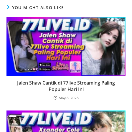
YOU MIGHT ALSO LIKE
Jalen Shaw Cantik di 77live Streaming Paling
Populer Hari Ini
May 8, 2026