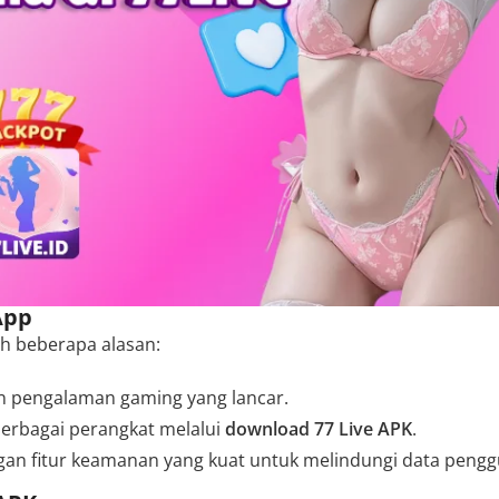
App
ah beberapa alasan:
an pengalaman gaming yang lancar.
berbagai perangkat melalui
download 77 Live APK
.
engan fitur keamanan yang kuat untuk melindungi data pengg