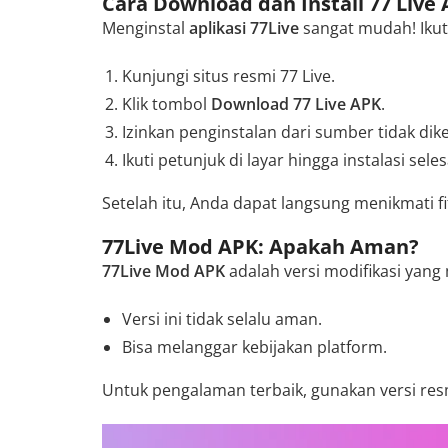
Cara Download dan Install 77 Live
Menginstal
aplikasi 77Live
sangat mudah! Ikuti
Kunjungi situs resmi
77 Live
.
Klik tombol
Download 77 Live APK
.
Izinkan penginstalan dari sumber tidak dik
Ikuti petunjuk di layar hingga instalasi seles
Setelah itu, Anda dapat langsung menikmati f
77Live Mod APK: Apakah Aman?
77Live Mod APK
adalah versi modifikasi yan
Versi ini tidak selalu aman.
Bisa melanggar kebijakan platform.
Untuk pengalaman terbaik, gunakan versi res