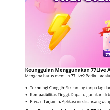
Keunggulan Menggunakan 77Live 
Mengapa harus memilih
77Live
? Berikut adal
Teknologi Canggih
: Streaming tanpa lag d
Kompatibilitas Tinggi
: Dapat digunakan di 
Privasi Terjamin
: Aplikasi ini dirancang d