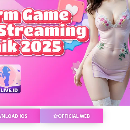
NLOAD IOS
OFFICIAL WEB