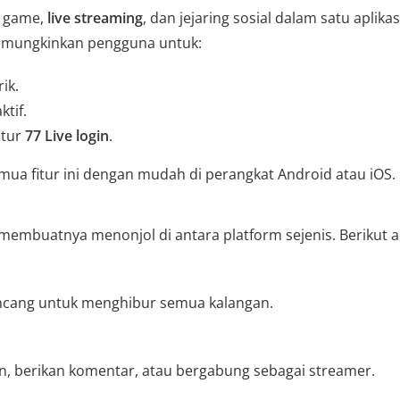
n game,
live streaming
, dan jejaring sosial dalam satu apl
mungkinkan pengguna untuk:
ik.
ktif.
itur
77 Live login
.
mua fitur ini dengan mudah di perangkat Android atau iOS.
membuatnya menonjol di antara platform sejenis. Berikut 
ncang untuk menghibur semua kalangan.
in, berikan komentar, atau bergabung sebagai streamer.