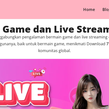
Home
Blo
m Game dan Live Strea
gabungkan pengalaman bermain game dan live streaming da
nggunanya, baik untuk bermain game, menikmati Download
7
komunitas global.