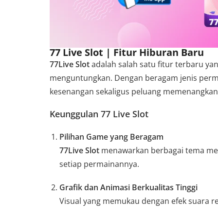
77 Live Slot | Fitur Hiburan Baru
77Live Slot
adalah salah satu fitur terbaru ya
menguntungkan. Dengan beragam jenis permaina
kesenangan sekaligus peluang memenangkan 
Keunggulan 77 Live Slot
Pilihan Game yang Beragam
77Live Slot
menawarkan berbagai tema menar
setiap permainannya.
Grafik dan Animasi Berkualitas Tinggi
Visual yang memukau dengan efek suara rea