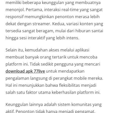
memiliki beberapa keunggulan yang membuatnya
menonjol. Pertama, interaksi real-time yang sangat
responsif memungkinkan penonton merasa lebih
dekat dengan streamer. Kedua, variasi konten yang
tersedia sangat beragam, mulai dari hiburan santai
hingga sesi interaktif yang lebih intens.
Selain itu, kemudahan akses melalui aplikasi
membuat banyak orang tertarik untuk mencoba
platform ini. Tidak sedikit pengguna yang mencari
download apk 77live
untuk mendapatkan
pengalaman langsung di perangkat mobile mereka.
Hal ini menunjukkan bahwa fleksibilitas menjadi
salah satu faktor utama keberhasilan platform ini.
Keunggulan lainnya adalah sistem komunitas yang
aktif. Penonton tidak hanya menjadi pengamat,