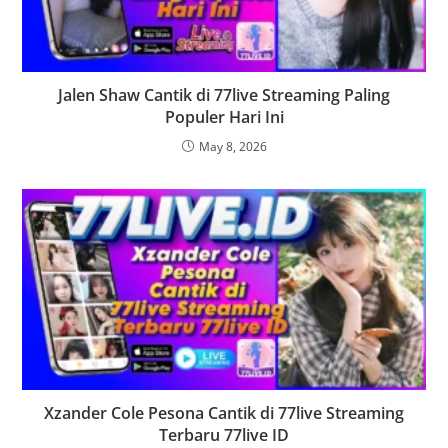
Jalen Shaw Cantik di 77live Streaming Paling
Populer Hari Ini
May 8, 2026
Xzander Cole Pesona Cantik di 77live Streaming
Terbaru 77live ID