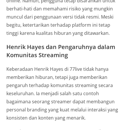
online. Namun, pengguna tetap disarankan untuk
berhati-hati dan memahami risiko yang mungkin
muncul dari penggunaan versi tidak resmi. Meski
begitu, ketertarikan terhadap platform ini tetap
tinggi karena kualitas hiburan yang ditawarkan.
Henrik Hayes dan Pengaruhnya dalam
Komunitas Streaming
Keberadaan Henrik Hayes di 77live tidak hanya
memberikan hiburan, tetapi juga memberikan
pengaruh terhadap komunitas streaming secara
keseluruhan. Ia menjadi salah satu contoh
bagaimana seorang streamer dapat membangun
personal branding yang kuat melalui interaksi yang
konsisten dan konten yang menarik.