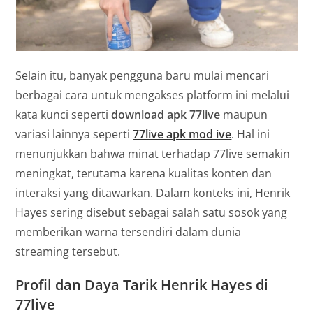
Selain itu, banyak pengguna baru mulai mencari
berbagai cara untuk mengakses platform ini melalui
kata kunci seperti
download apk 77live
maupun
variasi lainnya seperti
77live apk mod ive
. Hal ini
menunjukkan bahwa minat terhadap 77live semakin
meningkat, terutama karena kualitas konten dan
interaksi yang ditawarkan. Dalam konteks ini, Henrik
Hayes sering disebut sebagai salah satu sosok yang
memberikan warna tersendiri dalam dunia
streaming tersebut.
Profil dan Daya Tarik Henrik Hayes di
77live