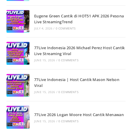
Eugene Green Cantik di HOT51 APK 2026 Pesona
Live StreamingTrend
JULY 4, 2026
/
0 COMMENTS
77Live Indonesia 2026 Michael Perez Host Cantik
Live Streaming Viral
JUNE 15, 2026
/
0 COMMENTS
77Live Indonesia | Host Cantik Mason Nelson
Viral
JUNE 15, 2026
/
0 COMMENTS
77Live 2026 Logan Moore Host Cantik Menawan
JUNE 15, 2026
/
0 COMMENTS