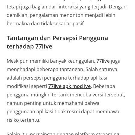
tetapi juga bagian dari interaksi yang terjadi. Dengan
demikian, pengalaman menonton menjadi lebih
bermakna dan tidak sekadar pasif.
Tantangan dan Persepsi Pengguna
terhadap 77live
Meskipun memiliki banyak keunggulan,
77live
juga
menghadapi beberapa tantangan. Salah satunya
adalah persepsi pengguna terhadap aplikasi
modifikasi seperti
77live apk mod ive
. Beberapa
pengguna mungkin tertarik mencoba versi tersebut,
namun penting untuk memahami bahwa
penggunaan aplikasi tidak resmi dapat membawa
risiko tertentu.
Selain itu, persaingan dengan platform streaming