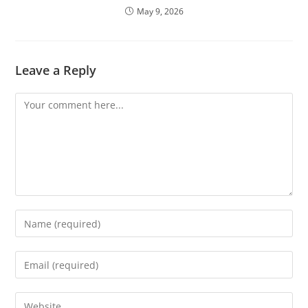
May 9, 2026
Leave a Reply
Comment
Enter
your
name
Enter
or
your
username
email
Enter
to