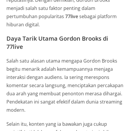
menjadi salah satu faktor penting dalam
pertumbuhan popularitas
77live
sebagai platform
hiburan digital.
Daya Tarik Utama Gordon Brooks di
77live
Salah satu alasan utama mengapa Gordon Brooks
begitu menarik adalah kemampuannya menjaga
interaksi dengan audiens. Ia sering merespons
komentar secara langsung, menciptakan percakapan
dua arah yang membuat penonton merasa dihargai.
Pendekatan ini sangat efektif dalam dunia streaming
modern.
Selain itu, konten yang ia bawakan juga cukup