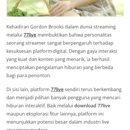
Kehadiran Gordon Brooks dalam dunia streaming
melalui
77live
membuktikan bahwa personalitas
seorang streamer sangat berpengaruh terhadap
kesuksesan platform digital. Dengan gaya interaksi
yang kuat dan konten yang menarik, ia berhasil
menciptakan pengalaman hiburan yang berbeda
bagi para penonton.
Di sisi lain, platform
77live
sendiri terus berkembang
dan menjadi pilihan banyak pengguna yang mencari
hiburan interaktif. Baik melalui
download 77live
maupun eksplorasi fitur lainnya, platform ini
menunjukkan potensi besar dalam industri live
streaming modern.