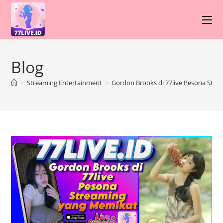
Skip
to
content
Blog
>
Streaming Entertainment
>
Gordon Brooks di 77live Pesona Str