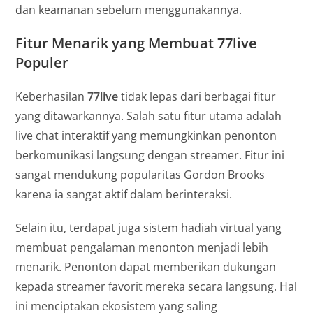
dan keamanan sebelum menggunakannya.
Fitur Menarik yang Membuat 77live
Populer
Keberhasilan
77live
tidak lepas dari berbagai fitur
yang ditawarkannya. Salah satu fitur utama adalah
live chat interaktif yang memungkinkan penonton
berkomunikasi langsung dengan streamer. Fitur ini
sangat mendukung popularitas Gordon Brooks
karena ia sangat aktif dalam berinteraksi.
Selain itu, terdapat juga sistem hadiah virtual yang
membuat pengalaman menonton menjadi lebih
menarik. Penonton dapat memberikan dukungan
kepada streamer favorit mereka secara langsung. Hal
ini menciptakan ekosistem yang saling