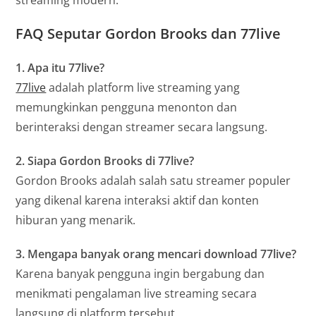
FAQ Seputar Gordon Brooks dan 77live
1. Apa itu 77live?
77live
adalah platform live streaming yang
memungkinkan pengguna menonton dan
berinteraksi dengan streamer secara langsung.
2. Siapa Gordon Brooks di 77live?
Gordon Brooks adalah salah satu streamer populer
yang dikenal karena interaksi aktif dan konten
hiburan yang menarik.
3. Mengapa banyak orang mencari download 77live?
Karena banyak pengguna ingin bergabung dan
menikmati pengalaman live streaming secara
langsung di platform tersebut.