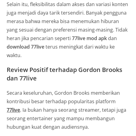
Selain itu, fleksibilitas dalam akses dan variasi konten
juga menjadi daya tarik tersendiri. Banyak pengguna
merasa bahwa mereka bisa menemukan hiburan
yang sesuai dengan preferensi masing-masing. Tidak
heran jika pencarian seperti
77live mod apk
dan
download 77live
terus meningkat dari waktu ke
waktu.
Review Positif terhadap Gordon Brooks
dan 77live
Secara keseluruhan, Gordon Brooks memberikan
kontribusi besar terhadap popularitas platform
77live
. Ia bukan hanya seorang streamer, tetapi juga
seorang entertainer yang mampu membangun
hubungan kuat dengan audiensnya.