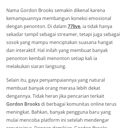
Nama Gordon Brooks semakin dikenal karena
kemampuannya membangun koneksi emosional
dengan penonton. Di dalam
77live
, ia tidak hanya
sekadar tampil sebagai streamer, tetapi juga sebagai
sosok yang mampu menciptakan suasana hangat
dan interaktif. Hal inilah yang membuat banyak
penonton kembali menonton setiap kali ia
melakukan siaran langsung.
Selain itu, gaya penyampaiannya yang natural
membuat banyak orang merasa lebih dekat
dengannya. Tidak heran jika pencarian terkait
Gordon Brooks
di berbagai komunitas online terus
meningkat. Bahkan, banyak pengguna baru yang
mulai mencoba platform ini setelah mendengar
reputasinya. Dengan demikian, Gordon Brooks