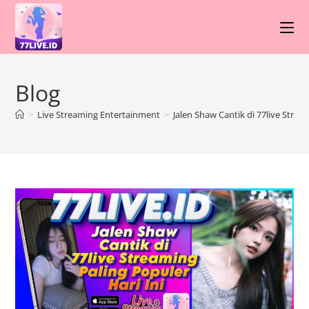
Skip
to
content
Blog
>
Live Streaming Entertainment
>
Jalen Shaw Cantik di 77live Strea