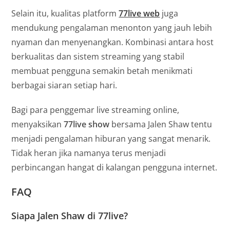
Selain itu, kualitas platform
77live web
juga
mendukung pengalaman menonton yang jauh lebih
nyaman dan menyenangkan. Kombinasi antara host
berkualitas dan sistem streaming yang stabil
membuat pengguna semakin betah menikmati
berbagai siaran setiap hari.
Bagi para penggemar live streaming online,
menyaksikan
77live show
bersama Jalen Shaw tentu
menjadi pengalaman hiburan yang sangat menarik.
Tidak heran jika namanya terus menjadi
perbincangan hangat di kalangan pengguna internet.
FAQ
Siapa Jalen Shaw di 77live?