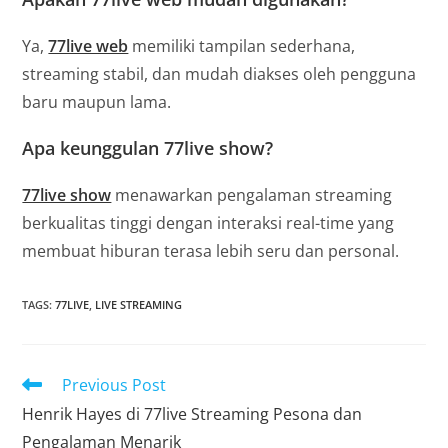
Ya,
77live web
memiliki tampilan sederhana,
streaming stabil, dan mudah diakses oleh pengguna
baru maupun lama.
Apa keunggulan 77live show?
77live show
menawarkan pengalaman streaming
berkualitas tinggi dengan interaksi real-time yang
membuat hiburan terasa lebih seru dan personal.
TAGS
:
77LIVE
,
LIVE STREAMING
Read
Previous Post
more
Henrik Hayes di 77live Streaming Pesona dan
articles
Pengalaman Menarik