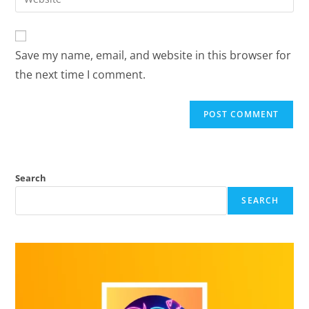
address
your
comment
to
website
comment
URL
Save my name, email, and website in this browser for
(optional)
the next time I comment.
Search
SEARCH