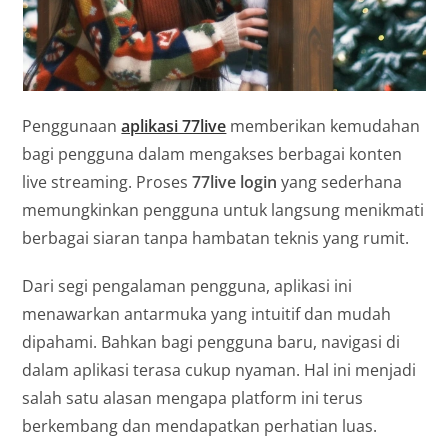
Penggunaan
aplikasi 77live
memberikan kemudahan
bagi pengguna dalam mengakses berbagai konten
live streaming. Proses
77live login
yang sederhana
memungkinkan pengguna untuk langsung menikmati
berbagai siaran tanpa hambatan teknis yang rumit.
Dari segi pengalaman pengguna, aplikasi ini
menawarkan antarmuka yang intuitif dan mudah
dipahami. Bahkan bagi pengguna baru, navigasi di
dalam aplikasi terasa cukup nyaman. Hal ini menjadi
salah satu alasan mengapa platform ini terus
berkembang dan mendapatkan perhatian luas.