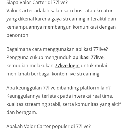
Siapa Valor Carter di 77live?
Valor Carter adalah salah satu host atau kreator
yang dikenal karena gaya streaming interaktif dan
kemampuannya membangun komunikasi dengan
penonton.
Bagaimana cara menggunakan aplikasi 77live?
Pengguna cukup mengunduh
aplikasi 77live
,
kemudian melakukan
77live login
untuk mulai
menikmati berbagai konten live streaming.
Apa keunggulan 77live dibanding platform lain?
Keunggulannya terletak pada interaksi real time,
kualitas streaming stabil, serta komunitas yang aktif
dan beragam.
Apakah Valor Carter populer di 77live?