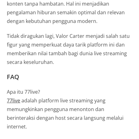
konten tanpa hambatan. Hal ini menjadikan
pengalaman hiburan semakin optimal dan relevan
dengan kebutuhan pengguna modern.
Tidak diragukan lagi, Valor Carter menjadi salah satu
figur yang memperkuat daya tarik platform ini dan
memberikan nilai tambah bagi dunia live streaming
secara keseluruhan.
FAQ
Apa itu 77live?
77live
adalah platform live streaming yang
memungkinkan pengguna menonton dan
berinteraksi dengan host secara langsung melalui
internet.