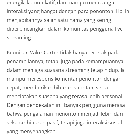
energik, komunikatif, dan mampu membangun
interaksi yang hangat dengan para penonton. Hal ini
menjadikannya salah satu nama yang sering
diperbincangkan dalam komunitas pengguna live
streaming.
Keunikan Valor Carter tidak hanya terletak pada
penampilannya, tetapi juga pada kemampuannya
dalam menjaga suasana streaming tetap hidup. Ia
mampu merespons komentar penonton dengan
cepat, memberikan hiburan spontan, serta
menciptakan suasana yang terasa lebih personal.
Dengan pendekatan ini, banyak pengguna merasa
bahwa pengalaman menonton menjadi lebih dari
sekadar hiburan pasif, tetapi juga interaksi sosial
yang menyenangkan.