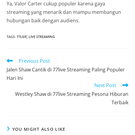
Ya, Valor Carter cukup populer karena gaya
streaming yang menarik dan mampu membangun
hubungan baik dengan audiens.
TAGS
:
77LIVE
,
LIVE STREAMING
Read
Previous Post
more
Jalen Shaw Cantik di 77live Streaming Paling Populer
articles
Hari Ini
Next Post
Westley Shaw di 77live Streaming Pesona Hiburan
Terbaik
YOU MIGHT ALSO LIKE