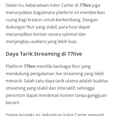
Selain itu, keberadaan Valor Carter di
77live
juga
menunjukkan bagaimana platform ini memberikan
ruang bagi kreator untuk berkembang. Dengan
dukungan fitur yang stabil, para host dapat
menampilkan konten secara optimal dan
menjangkau audiens yang lebih luas.
Daya Tarik Streaming di 77live
Platform
77live
memiliki berbagai fitur yang
mendukung pengalaman live streaming yang lebih
menarik. Salah satu daya tarik utama adalah kualitas
streaming yang stabil dan interaktif, sehingga
penonton dapat menikmati konten tanpa gangguan
berarti.
Dalam konteks ini, kehadiran Valor Carter menjadi