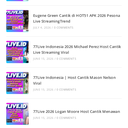
Eugene Green Cantik di HOT51 APK 2026 Pesona
Live StreamingTrend
JULY 4, 2026
/
0 COMMENTS
77Live Indonesia 2026 Michael Perez Host Cantik
Live Streaming Viral
JUNE 15, 2026
/
0 COMMENTS
77Live Indonesia | Host Cantik Mason Nelson
Viral
JUNE 15, 2026
/
0 COMMENTS
77Live 2026 Logan Moore Host Cantik Menawan
JUNE 15, 2026
/
0 COMMENTS