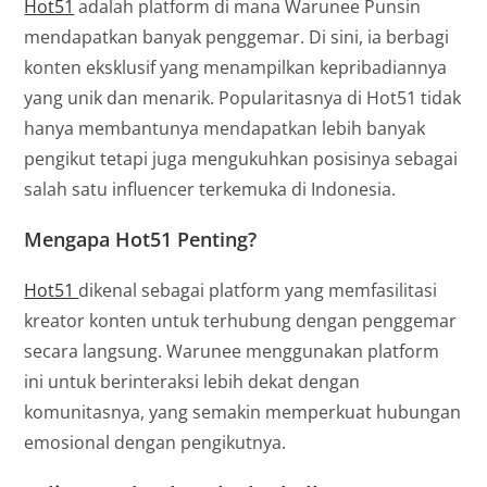
Hot51
adalah platform di mana Warunee Punsin
mendapatkan banyak penggemar. Di sini, ia berbagi
konten eksklusif yang menampilkan kepribadiannya
yang unik dan menarik. Popularitasnya di Hot51 tidak
hanya membantunya mendapatkan lebih banyak
pengikut tetapi juga mengukuhkan posisinya sebagai
salah satu influencer terkemuka di Indonesia.
Mengapa Hot51 Penting?
Hot51
dikenal sebagai platform yang memfasilitasi
kreator konten untuk terhubung dengan penggemar
secara langsung. Warunee menggunakan platform
ini untuk berinteraksi lebih dekat dengan
komunitasnya, yang semakin memperkuat hubungan
emosional dengan pengikutnya.