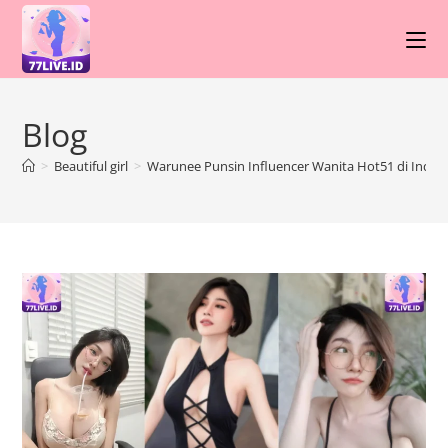
Skip
to
content
Blog
>
Beautiful girl
>
Warunee Punsin Influencer Wanita Hot51 di Indon