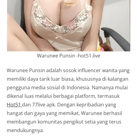
Warunee Punsin -hot51.live
Warunee Punsin adalah sosok influencer wanita yang
memiliki daya tarik luar biasa, khususnya di kalangan
pengguna media sosial di Indonesia. Namanya mulai
dikenal luas melalui berbagai platform, termasuk
Hot51
dan 77live apk. Dengan kepribadian yang
hangat dan gaya yang memikat, Warunee berhasil
membangun komunitas pengikut setia yang terus
mendukungnya.