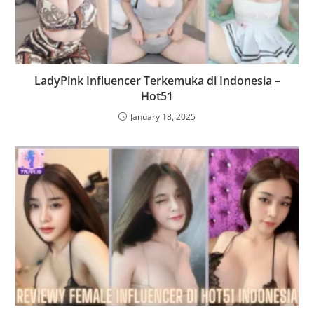
LadyPink Influencer Terkemuka di Indonesia –
Hot51
January 18, 2025