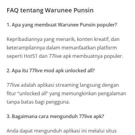
FAQ tentang Warunee Punsin
1. Apa yang membuat Warunee Punsin populer?
Kepribadiannya yang menarik, konten kreatif, dan
keterampilannya dalam memanfaatkan platform
seperti Hot51 dan 77live apk membuatnya populer.
2. Apa itu 77live mod apk unlocked all?
77live adalah aplikasi streaming langsung dengan
fitur “unlocked all” yang memungkinkan pengalaman
tanpa batas bagi pengguna.
3. Bagaimana cara mengunduh 77live apk?
Anda dapat mengunduh aplikasi ini melalui situs