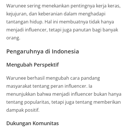
Warunee sering menekankan pentingnya kerja keras,
kejujuran, dan keberanian dalam menghadapi
tantangan hidup. Hal ini membuatnya tidak hanya
menjadi influencer, tetapi juga panutan bagi banyak
orang.
Pengaruhnya di Indonesia
Mengubah Perspektif
Warunee berhasil mengubah cara pandang
masyarakat tentang peran influencer. Ia
menunjukkan bahwa menjadi influencer bukan hanya
tentang popularitas, tetapi juga tentang memberikan
dampak positif.
Dukungan Komunitas