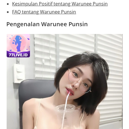
Kesimpulan Positif tentang Warunee Punsin
FAQ tentang Warunee Punsin
Pengenalan Warunee Punsin