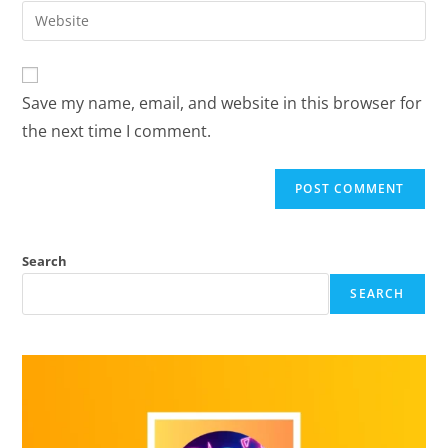
email
Enter
to
address
your
comment
to
website
comment
URL
Save my name, email, and website in this browser for
(optional)
the next time I comment.
Search
SEARCH