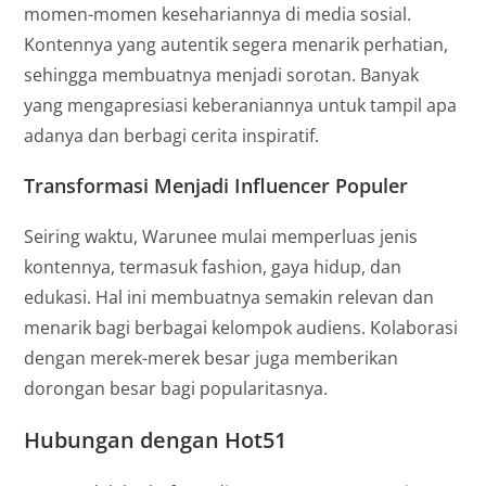
momen-momen kesehariannya di media sosial.
Kontennya yang autentik segera menarik perhatian,
sehingga membuatnya menjadi sorotan. Banyak
yang mengapresiasi keberaniannya untuk tampil apa
adanya dan berbagi cerita inspiratif.
Transformasi Menjadi Influencer Populer
Seiring waktu, Warunee mulai memperluas jenis
kontennya, termasuk fashion, gaya hidup, dan
edukasi. Hal ini membuatnya semakin relevan dan
menarik bagi berbagai kelompok audiens. Kolaborasi
dengan merek-merek besar juga memberikan
dorongan besar bagi popularitasnya.
Hubungan dengan Hot51