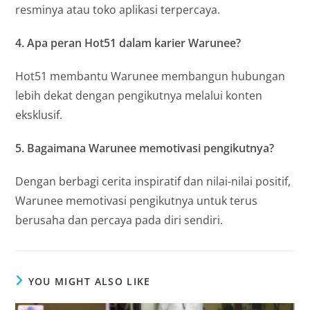
resminya atau toko aplikasi terpercaya.
4. Apa peran Hot51 dalam karier Warunee?
Hot51 membantu Warunee membangun hubungan
lebih dekat dengan pengikutnya melalui konten
eksklusif.
5. Bagaimana Warunee memotivasi pengikutnya?
Dengan berbagi cerita inspiratif dan nilai-nilai positif,
Warunee memotivasi pengikutnya untuk terus
berusaha dan percaya pada diri sendiri.
YOU MIGHT ALSO LIKE