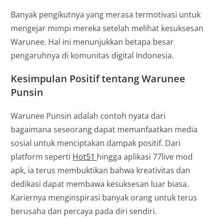
Banyak pengikutnya yang merasa termotivasi untuk
mengejar mimpi mereka setelah melihat kesuksesan
Warunee. Hal ini menunjukkan betapa besar
pengaruhnya di komunitas digital Indonesia.
Kesimpulan Positif tentang Warunee
Punsin
Warunee Punsin adalah contoh nyata dari
bagaimana seseorang dapat memanfaatkan media
sosial untuk menciptakan dampak positif. Dari
platform seperti
Hot51
hingga aplikasi 77live mod
apk, ia terus membuktikan bahwa kreativitas dan
dedikasi dapat membawa kesuksesan luar biasa.
Kariernya menginspirasi banyak orang untuk terus
berusaha dan percaya pada diri sendiri.