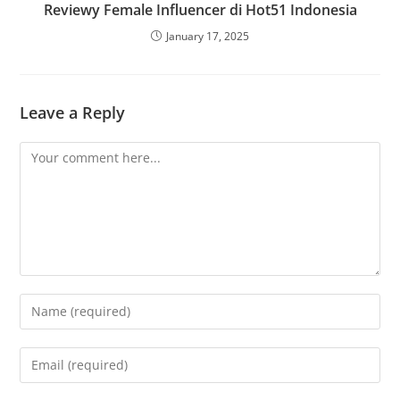
Reviewy Female Influencer di Hot51 Indonesia
January 17, 2025
Leave a Reply
Comment
Enter
your
name
Enter
or
your
username