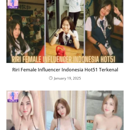
Riri Female Influencer Indonesia Hot51 Terkenal
January 19, 2025