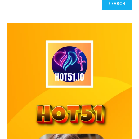
SEARCH