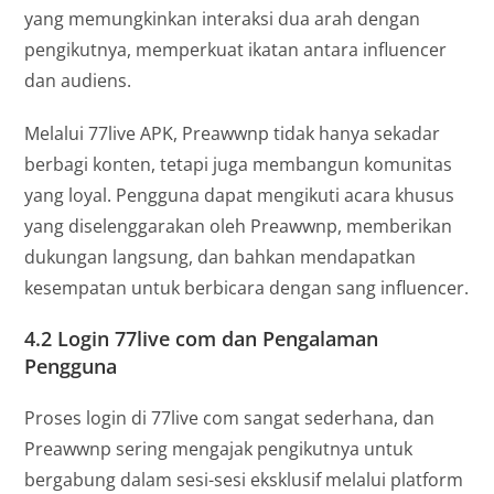
yang memungkinkan interaksi dua arah dengan
pengikutnya, memperkuat ikatan antara influencer
dan audiens.
Melalui 77live APK, Preawwnp tidak hanya sekadar
berbagi konten, tetapi juga membangun komunitas
yang loyal. Pengguna dapat mengikuti acara khusus
yang diselenggarakan oleh Preawwnp, memberikan
dukungan langsung, dan bahkan mendapatkan
kesempatan untuk berbicara dengan sang influencer.
4.2
Login 77live com dan Pengalaman
Pengguna
Proses login di 77live com sangat sederhana, dan
Preawwnp sering mengajak pengikutnya untuk
bergabung dalam sesi-sesi eksklusif melalui platform