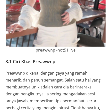
preawwnp -hot51.live
3.1
Ciri Khas Preawwnp
Preawwnp dikenal dengan gaya yang ramah,
menarik, dan penuh semangat. Salah satu hal yang
membuatnya unik adalah cara dia berinteraksi
dengan pengikutnya. Ia sering mengadakan sesi
tanya jawab, memberikan tips bermanfaat, serta
berbagi cerita yang menginspirasi. Tidak hanya itu,