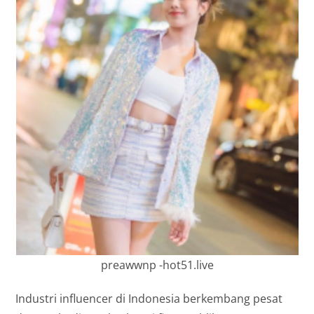
preawwnp -hot51.live
Industri influencer di Indonesia berkembang pesat