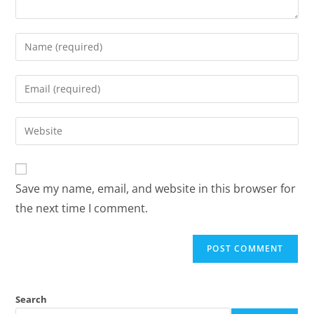
Enter
your
name
Enter
or
your
username
email
Enter
to
address
your
comment
to
website
comment
URL
Save my name, email, and website in this browser for
(optional)
the next time I comment.
Search