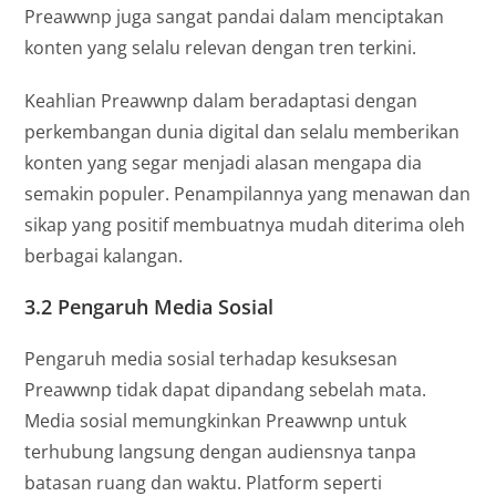
Preawwnp juga sangat pandai dalam menciptakan
konten yang selalu relevan dengan tren terkini.
Keahlian Preawwnp dalam beradaptasi dengan
perkembangan dunia digital dan selalu memberikan
konten yang segar menjadi alasan mengapa dia
semakin populer. Penampilannya yang menawan dan
sikap yang positif membuatnya mudah diterima oleh
berbagai kalangan.
3.2
Pengaruh Media Sosial
Pengaruh media sosial terhadap kesuksesan
Preawwnp tidak dapat dipandang sebelah mata.
Media sosial memungkinkan Preawwnp untuk
terhubung langsung dengan audiensnya tanpa
batasan ruang dan waktu. Platform seperti