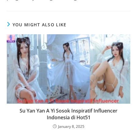
YOU MIGHT ALSO LIKE
Su Yan Yan A Yi Sosok Inspiratif Influencer
Indonesia di Hot51
January 8, 2025