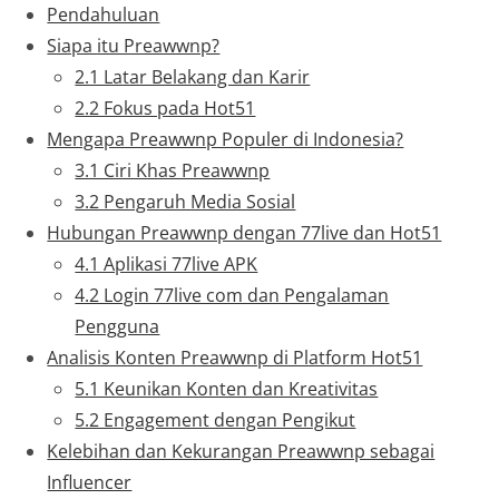
Pendahuluan
Siapa itu Preawwnp?
2.1 Latar Belakang dan Karir
2.2 Fokus pada Hot51
Mengapa Preawwnp Populer di Indonesia?
3.1 Ciri Khas Preawwnp
3.2 Pengaruh Media Sosial
Hubungan Preawwnp dengan 77live dan Hot51
4.1 Aplikasi 77live APK
4.2 Login 77live com dan Pengalaman
Pengguna
Analisis Konten Preawwnp di Platform Hot51
5.1 Keunikan Konten dan Kreativitas
5.2 Engagement dengan Pengikut
Kelebihan dan Kekurangan Preawwnp sebagai
Influencer