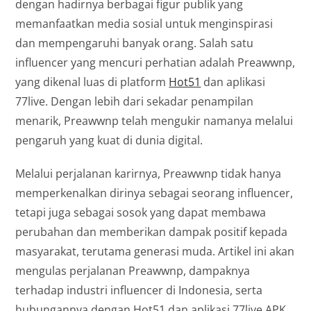
dengan hadirnya berbagai figur publik yang
memanfaatkan media sosial untuk menginspirasi
dan mempengaruhi banyak orang. Salah satu
influencer yang mencuri perhatian adalah Preawwnp,
yang dikenal luas di platform
Hot51
dan aplikasi
77live. Dengan lebih dari sekadar penampilan
menarik, Preawwnp telah mengukir namanya melalui
pengaruh yang kuat di dunia digital.
Melalui perjalanan karirnya, Preawwnp tidak hanya
memperkenalkan dirinya sebagai seorang influencer,
tetapi juga sebagai sosok yang dapat membawa
perubahan dan memberikan dampak positif kepada
masyarakat, terutama generasi muda. Artikel ini akan
mengulas perjalanan Preawwnp, dampaknya
terhadap industri influencer di Indonesia, serta
hubungannya dengan Hot51 dan aplikasi 77live APK.