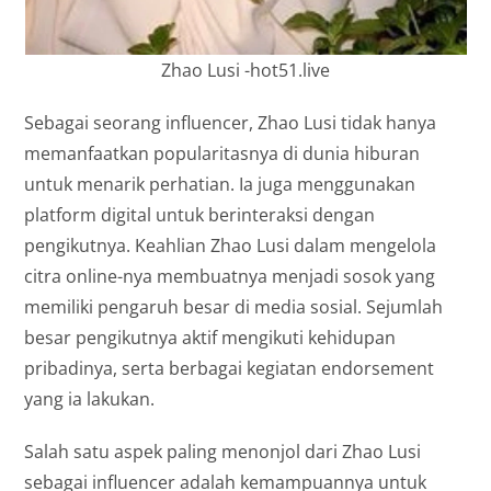
Zhao Lusi -hot51.live
Sebagai seorang influencer, Zhao Lusi tidak hanya
memanfaatkan popularitasnya di dunia hiburan
untuk menarik perhatian. Ia juga menggunakan
platform digital untuk berinteraksi dengan
pengikutnya. Keahlian Zhao Lusi dalam mengelola
citra online-nya membuatnya menjadi sosok yang
memiliki pengaruh besar di media sosial. Sejumlah
besar pengikutnya aktif mengikuti kehidupan
pribadinya, serta berbagai kegiatan endorsement
yang ia lakukan.
Salah satu aspek paling menonjol dari Zhao Lusi
sebagai influencer adalah kemampuannya untuk