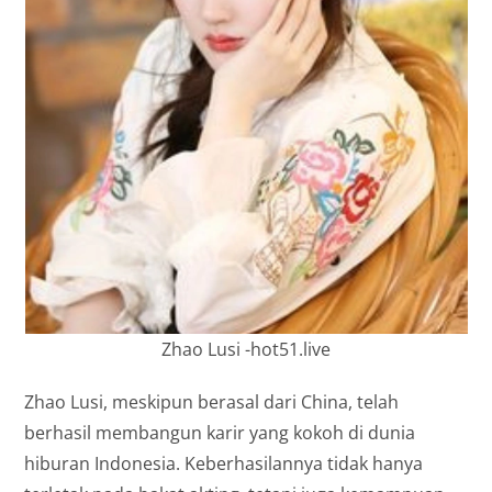
Zhao Lusi -hot51.live
Zhao Lusi, meskipun berasal dari China, telah
berhasil membangun karir yang kokoh di dunia
hiburan Indonesia. Keberhasilannya tidak hanya