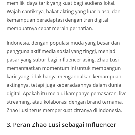
memiliki daya tarik yang kuat bagi audiens lokal.
Wajah cantiknya, bakat akting yang luar biasa, dan
kemampuan beradaptasi dengan tren digital
membuatnya cepat meraih perhatian.
Indonesia, dengan populasi muda yang besar dan
pengguna aktif media sosial yang tinggi, menjadi
pasar yang subur bagi influencer asing. Zhao Lusi
memanfaatkan momentum ini untuk membangun
karir yang tidak hanya mengandalkan kemampuan
aktingnya, tetapi juga keberadaannya dalam dunia
digital. Apakah itu melalui kampanye pemasaran, live
streaming, atau kolaborasi dengan brand ternama,
Zhao Lusi terus memperkuat citranya di Indonesia.
3. Peran Zhao Lusi sebagai Influencer