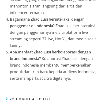
menonton siaran langsung dari artis dan
influencer ternama.
Bagaimana Zhao Lusi berinteraksi dengan
penggemar di Indonesia?
Zhao Lusi berinteraksi
dengan penggemarnya melalui platform live
streaming seperti 77Live, Hot51, dan media sosial
lainnya.
Apa manfaat Zhao Lusi berkolaborasi dengan
brand Indonesia?
Kolaborasi Zhao Lusi dengan
brand Indonesia membantu memperkenalkan
produk dan tren baru kepada audiens Indonesia,
serta memperkuat citra digitalnya.
YOU MIGHT ALSO LIKE