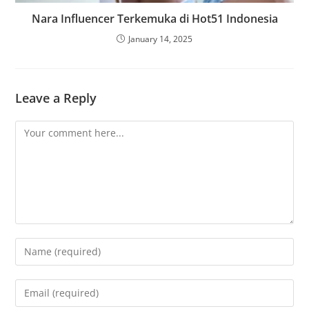
Nara Influencer Terkemuka di Hot51 Indonesia
January 14, 2025
Leave a Reply
Comment
Enter
your
name
Enter
or
your