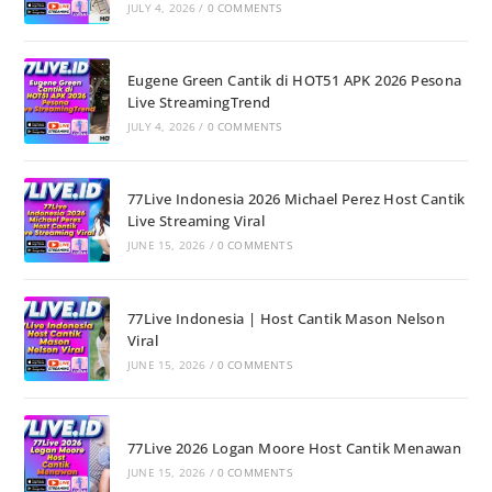
JULY 4, 2026
/
0 COMMENTS
Eugene Green Cantik di HOT51 APK 2026 Pesona
Live StreamingTrend
JULY 4, 2026
/
0 COMMENTS
77Live Indonesia 2026 Michael Perez Host Cantik
Live Streaming Viral
JUNE 15, 2026
/
0 COMMENTS
77Live Indonesia | Host Cantik Mason Nelson
Viral
JUNE 15, 2026
/
0 COMMENTS
77Live 2026 Logan Moore Host Cantik Menawan
JUNE 15, 2026
/
0 COMMENTS