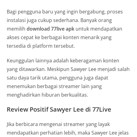
Bagi pengguna baru yang ingin bergabung, proses
instalasi juga cukup sederhana. Banyak orang
memilih
download 77live apk
untuk mendapatkan
akses cepat ke berbagai konten menarik yang
tersedia di platform tersebut.
Keunggulan lainnya adalah keberagaman konten
yang ditawarkan. Meskipun Sawyer Lee menjadi salah
satu daya tarik utama, pengguna juga dapat
menemukan berbagai streamer lain yang
menghadirkan hiburan berkualitas.
Review Positif Sawyer Lee di 77Live
Jika berbicara mengenai streamer yang layak
mendapatkan perhatian lebih, maka Sawyer Lee jelas