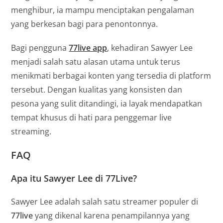
menghibur, ia mampu menciptakan pengalaman
yang berkesan bagi para penontonnya.
Bagi pengguna
77live app
, kehadiran Sawyer Lee
menjadi salah satu alasan utama untuk terus
menikmati berbagai konten yang tersedia di platform
tersebut. Dengan kualitas yang konsisten dan
pesona yang sulit ditandingi, ia layak mendapatkan
tempat khusus di hati para penggemar live
streaming.
FAQ
Apa itu Sawyer Lee di 77Live?
Sawyer Lee adalah salah satu streamer populer di
77live
yang dikenal karena penampilannya yang