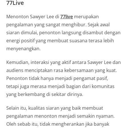
77Live
Menonton Sawyer Lee di
77live
merupakan
pengalaman yang sangat menghibur. Sejak awal
siaran dimulai, penonton langsung disambut dengan
energi positif yang membuat suasana terasa lebih
menyenangkan.
Kemudian, interaksi yang aktif antara Sawyer Lee dan
audiens menciptakan rasa kebersamaan yang kuat.
Penonton tidak hanya menjadi pengamat pasif,
tetapi juga merasa menjadi bagian dari komunitas
yang berkembang di sekitar dirinya.
Selain itu, kualitas siaran yang baik membuat
pengalaman menonton menjadi semakin nyaman.
Oleh sebab itu, tidak mengherankan jika banyak