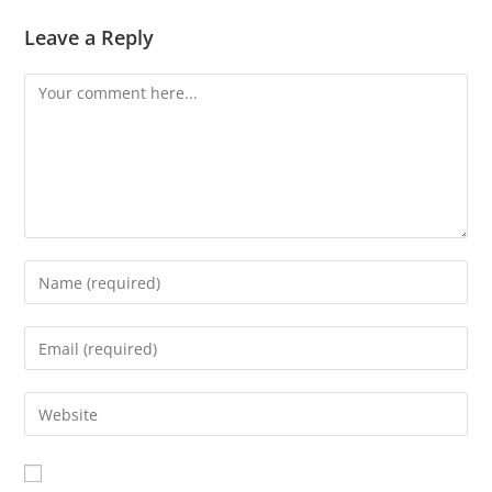
Leave a Reply
Comment
Enter
your
name
Enter
or
your
username
email
Enter
to
address
your
comment
to
website
comment
URL