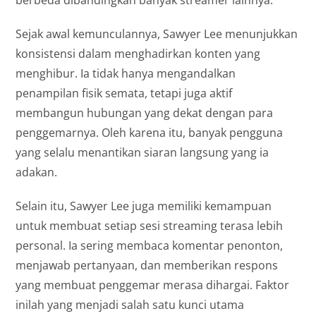
Sejak awal kemunculannya, Sawyer Lee menunjukkan
konsistensi dalam menghadirkan konten yang
menghibur. Ia tidak hanya mengandalkan
penampilan fisik semata, tetapi juga aktif
membangun hubungan yang dekat dengan para
penggemarnya. Oleh karena itu, banyak pengguna
yang selalu menantikan siaran langsung yang ia
adakan.
Selain itu, Sawyer Lee juga memiliki kemampuan
untuk membuat setiap sesi streaming terasa lebih
personal. Ia sering membaca komentar penonton,
menjawab pertanyaan, dan memberikan respons
yang membuat penggemar merasa dihargai. Faktor
inilah yang menjadi salah satu kunci utama