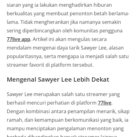
siaran yang ia lakukan menghadirkan hiburan
berkualitas yang membuat penonton betah berlama-
lama. Tidak mengherankan jika namanya semakin
sering diperbincangkan oleh komunitas pengguna
77live app
. Artikel ini akan mengulas secara
mendalam mengenai daya tarik Sawyer Lee, alasan
popularitasnya, serta mengapa ia menjadi salah satu
streamer favorit di platform tersebut.
Mengenal Sawyer Lee Lebih Dekat
Sawyer Lee merupakan salah satu streamer yang
berhasil mencuri perhatian di platform
77live
.
Dengan kombinasi antara penampilan menarik, sikap
ramah, dan kemampuan berkomunikasi yang baik, ia
mampu menciptakan pengalaman menonton yang
berbeda dibandingkan banyak streamer lainnya.