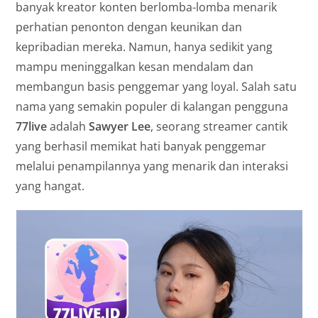
banyak kreator konten berlomba-lomba menarik
perhatian penonton dengan keunikan dan
kepribadian mereka. Namun, hanya sedikit yang
mampu meninggalkan kesan mendalam dan
membangun basis penggemar yang loyal. Salah satu
nama yang semakin populer di kalangan pengguna
77live
adalah
Sawyer Lee
, seorang streamer cantik
yang berhasil memikat hati banyak penggemar
melalui penampilannya yang menarik dan interaksi
yang hangat.