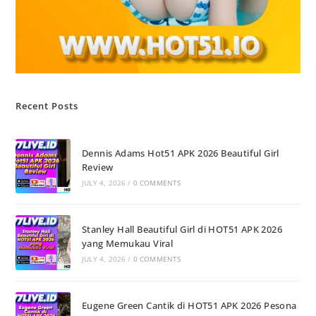
Recent Posts
Dennis Adams Hot51 APK 2026 Beautiful Girl
Review
JULY 4, 2026
/
0 COMMENTS
Stanley Hall Beautiful Girl di HOT51 APK 2026
yang Memukau Viral
JULY 4, 2026
/
0 COMMENTS
Eugene Green Cantik di HOT51 APK 2026 Pesona