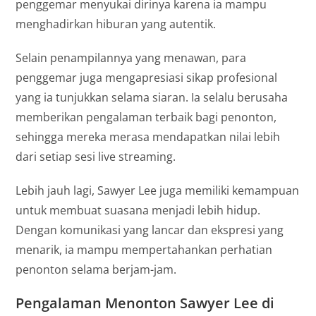
penggemar menyukai dirinya karena ia mampu
menghadirkan hiburan yang autentik.
Selain penampilannya yang menawan, para
penggemar juga mengapresiasi sikap profesional
yang ia tunjukkan selama siaran. Ia selalu berusaha
memberikan pengalaman terbaik bagi penonton,
sehingga mereka merasa mendapatkan nilai lebih
dari setiap sesi live streaming.
Lebih jauh lagi, Sawyer Lee juga memiliki kemampuan
untuk membuat suasana menjadi lebih hidup.
Dengan komunikasi yang lancar dan ekspresi yang
menarik, ia mampu mempertahankan perhatian
penonton selama berjam-jam.
Pengalaman Menonton Sawyer Lee di