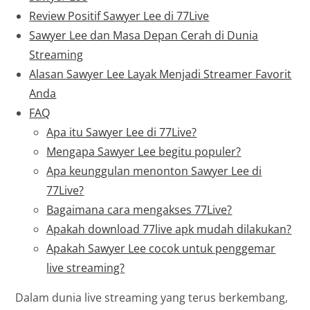
Review Positif Sawyer Lee di 77Live
Sawyer Lee dan Masa Depan Cerah di Dunia
Streaming
Alasan Sawyer Lee Layak Menjadi Streamer Favorit
Anda
FAQ
Apa itu Sawyer Lee di 77Live?
Mengapa Sawyer Lee begitu populer?
Apa keunggulan menonton Sawyer Lee di
77Live?
Bagaimana cara mengakses 77Live?
Apakah download 77live apk mudah dilakukan?
Apakah Sawyer Lee cocok untuk penggemar
live streaming?
Dalam dunia live streaming yang terus berkembang,