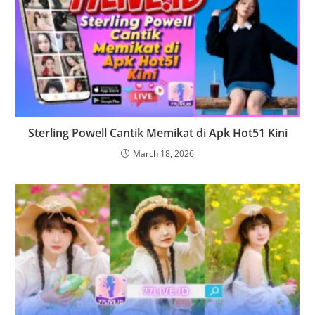
Sterling Powell Cantik Memikat di Apk Hot51 Kini
March 18, 2026