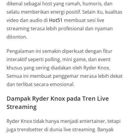
dikenal sebagai host yang ramah, humoris, dan
selalu memberikan energi positif. Selain itu, kualitas
video dan audio di
Hot51
membuat sesi live
streaming terasa lebih profesional dan nyaman
ditonton.
Pengalaman ini semakin diperkuat dengan fitur
interaktif seperti polling, mini game, dan event
khusus yang sering diadakan oleh Ryder Knox.
Semua ini membuat penggemar merasa lebih dekat
dan terlibat secara emosional.
Dampak Ryder Knox pada Tren Live
Streaming
Ryder Knox tidak hanya menjadi entertainer, tetapi
juga trendsetter di dunia live streaming. Banyak