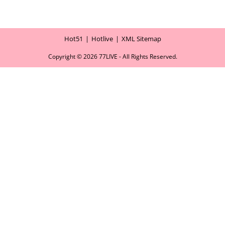
Hot51
Hotlive
XML Sitemap
Copyright © 2026 77LIVE - All Rights Reserved.