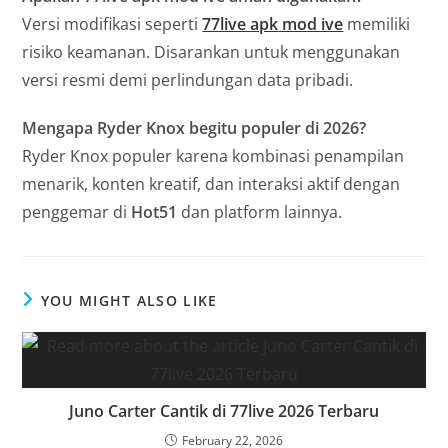
Versi modifikasi seperti
77live apk mod ive
memiliki
risiko keamanan. Disarankan untuk menggunakan
versi resmi demi perlindungan data pribadi.
Mengapa Ryder Knox begitu populer di 2026?
Ryder Knox populer karena kombinasi penampilan
menarik, konten kreatif, dan interaksi aktif dengan
penggemar di
Hot51
dan platform lainnya.
YOU MIGHT ALSO LIKE
Juno Carter Cantik di 77live 2026 Terbaru
February 22, 2026