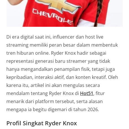
Di era digital saat ini, influencer dan host live
streaming memiliki peran besar dalam membentuk
tren hiburan online. Ryder Knox hadir sebagai
representasi generasi baru streamer yang tidak
hanya mengandalkan penampilan fisik, tetapi juga
kepribadian, interaksi aktif, dan konten kreatif. Oleh
karena itu, artikel ini akan mengulas secara
mendalam tentang Ryder Knox di
Hot51
, fitur
menarik dari platform tersebut, serta alasan
mengapa ia begitu digemari di tahun 2026.
Profil Singkat Ryder Knox