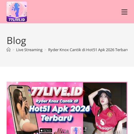
Skip
to
content
Blog
>
Live Streaming
>
Ryder Knox Cantik di Hot51 Apk 2026 Terbaru