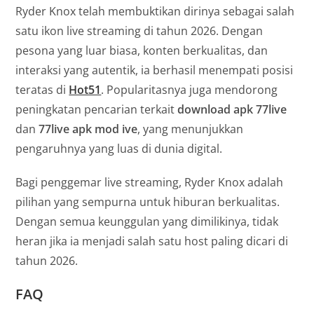
Ryder Knox telah membuktikan dirinya sebagai salah
satu ikon live streaming di tahun 2026. Dengan
pesona yang luar biasa, konten berkualitas, dan
interaksi yang autentik, ia berhasil menempati posisi
teratas di
Hot51
. Popularitasnya juga mendorong
peningkatan pencarian terkait
download apk 77live
dan
77live apk mod ive
, yang menunjukkan
pengaruhnya yang luas di dunia digital.
Bagi penggemar live streaming, Ryder Knox adalah
pilihan yang sempurna untuk hiburan berkualitas.
Dengan semua keunggulan yang dimilikinya, tidak
heran jika ia menjadi salah satu host paling dicari di
tahun 2026.
FAQ