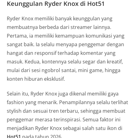
Keunggulan Ryder Knox di Hot51
Ryder Knox memiliki banyak keunggulan yang
membuatnya berbeda dari streamer lainnya.
Pertama, ia memiliki kemampuan komunikasi yang
sangat baik. Ia selalu menyapa penggemar dengan
hangat dan responsif terhadap komentar yang
masuk. Kedua, kontennya selalu segar dan kreatif,
mulai dari sesi ngobrol santai, mini game, hingga
konten hiburan eksklusif.
Selain itu, Ryder Knox juga dikenal memiliki gaya
fashion yang menarik. Penampilannya selalu terlihat
stylish dan sesuai tren terbaru, sehingga membuat
penggemar merasa terinspirasi. Semua faktor ini
menjadikan Ryder Knox sebagai salah satu ikon di
Hot51
pada tahun 2026.