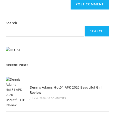
Search
SEARCH
Recent Posts
Dennis Adams Hot51 APK 2026 Beautiful Girl
Review
JULY 4, 2026
/
0 COMMENTS