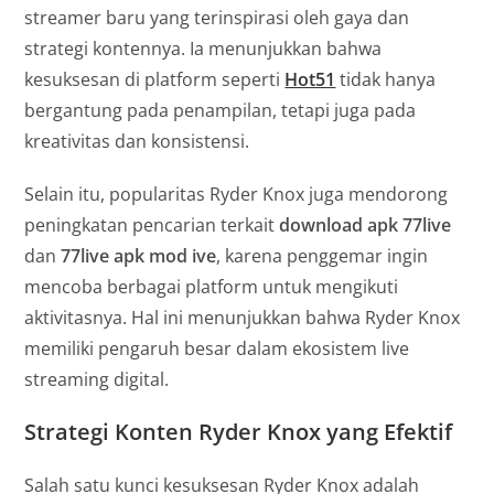
streamer baru yang terinspirasi oleh gaya dan
strategi kontennya. Ia menunjukkan bahwa
kesuksesan di platform seperti
Hot51
tidak hanya
bergantung pada penampilan, tetapi juga pada
kreativitas dan konsistensi.
Selain itu, popularitas Ryder Knox juga mendorong
peningkatan pencarian terkait
download apk 77live
dan
77live apk mod ive
, karena penggemar ingin
mencoba berbagai platform untuk mengikuti
aktivitasnya. Hal ini menunjukkan bahwa Ryder Knox
memiliki pengaruh besar dalam ekosistem live
streaming digital.
Strategi Konten Ryder Knox yang Efektif
Salah satu kunci kesuksesan Ryder Knox adalah