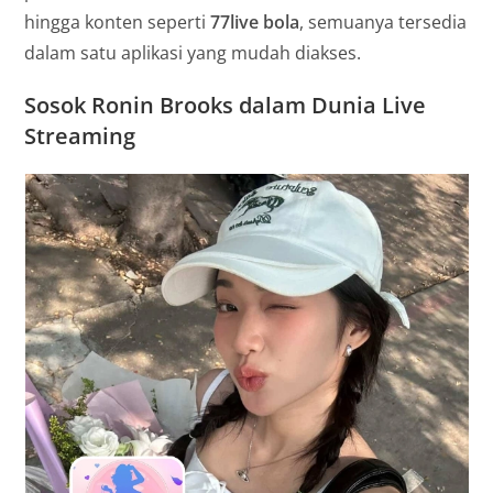
hingga konten seperti
77live bola
, semuanya tersedia
dalam satu aplikasi yang mudah diakses.
Sosok Ronin Brooks dalam Dunia Live
Streaming