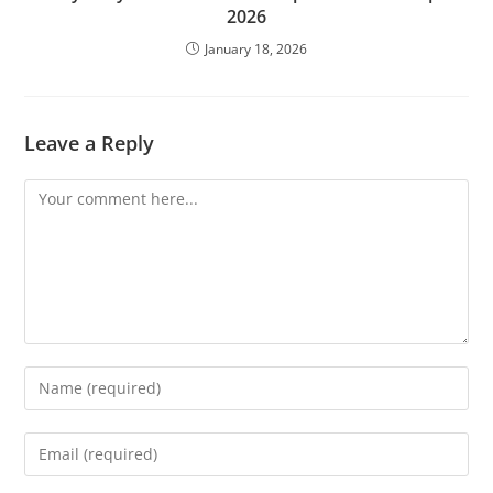
2026
January 18, 2026
Leave a Reply
Comment
Enter
your
name
Enter
or
your
username