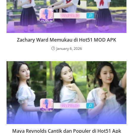
Zachary Ward Memukau di Hot51 MOD APK
January 6, 2026
Maya Reynolds Cantik dan Populer di Hot51 Apk