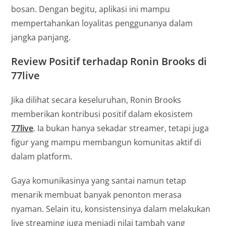
bosan. Dengan begitu, aplikasi ini mampu
mempertahankan loyalitas penggunanya dalam
jangka panjang.
Review Positif terhadap Ronin Brooks di
77live
Jika dilihat secara keseluruhan, Ronin Brooks
memberikan kontribusi positif dalam ekosistem
77live
. Ia bukan hanya sekadar streamer, tetapi juga
figur yang mampu membangun komunitas aktif di
dalam platform.
Gaya komunikasinya yang santai namun tetap
menarik membuat banyak penonton merasa
nyaman. Selain itu, konsistensinya dalam melakukan
live streaming juga menjadi nilai tambah yang