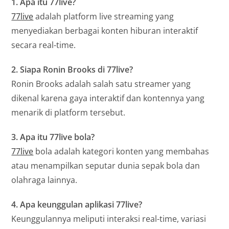
1. Apa itu 77live?
77live
adalah platform live streaming yang
menyediakan berbagai konten hiburan interaktif
secara real-time.
2. Siapa Ronin Brooks di 77live?
Ronin Brooks adalah salah satu streamer yang
dikenal karena gaya interaktif dan kontennya yang
menarik di platform tersebut.
3. Apa itu 77live bola?
77live
bola adalah kategori konten yang membahas
atau menampilkan seputar dunia sepak bola dan
olahraga lainnya.
4. Apa keunggulan aplikasi 77live?
Keunggulannya meliputi interaksi real-time, variasi