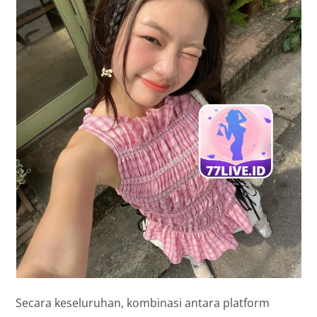
Secara keseluruhan, kombinasi antara platform