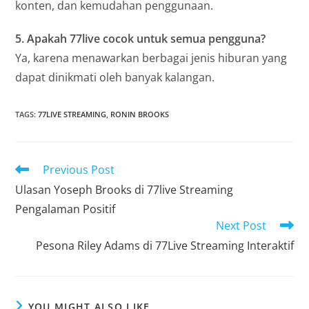
konten, dan kemudahan penggunaan.
5. Apakah 77live cocok untuk semua pengguna?
Ya, karena menawarkan berbagai jenis hiburan yang
dapat dinikmati oleh banyak kalangan.
TAGS
:
77LIVE STREAMING
,
RONIN BROOKS
Read
Previous Post
more
Ulasan Yoseph Brooks di 77live Streaming
articles
Pengalaman Positif
Next Post
Pesona Riley Adams di 77Live Streaming Interaktif
YOU MIGHT ALSO LIKE