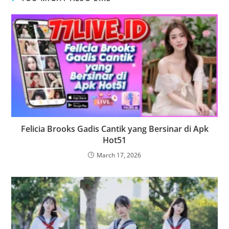
Felicia Brooks Gadis Cantik yang Bersinar di Apk
Hot51
March 17, 2026