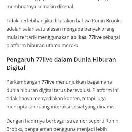
membuatnya semakin dikenal.
Tidak berlebihan jika dikatakan bahwa Ronin Brooks
adalah salah satu alasan mengapa banyak orang
mulai tertarik menggunakan
aplikasi 77live
sebagai
platform hiburan utama mereka.
Pengaruh 77live dalam Dunia Hiburan
Digital
Perkembangan
77live
menunjukkan bagaimana
dunia hiburan digital terus berevolusi. Platform ini
tidak hanya menyediakan konten, tetapi juga
menciptakan ruang interaksi sosial yang dinamis.
Dengan hadirnya berbagai streamer seperti Ronin
Brooks, pengalaman pengguna menjadi lebih