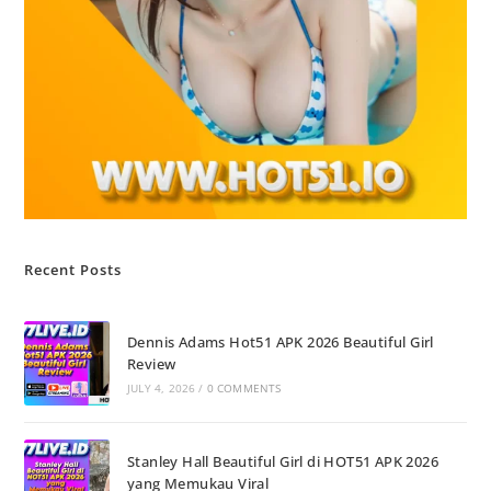
Recent Posts
Dennis Adams Hot51 APK 2026 Beautiful Girl
Review
JULY 4, 2026
/
0 COMMENTS
Stanley Hall Beautiful Girl di HOT51 APK 2026
yang Memukau Viral