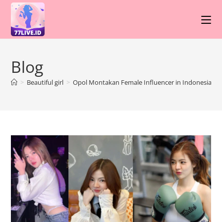
Skip
to
content
Blog
>
Beautiful girl
>
Opol Montakan Female Influencer in Indonesia H