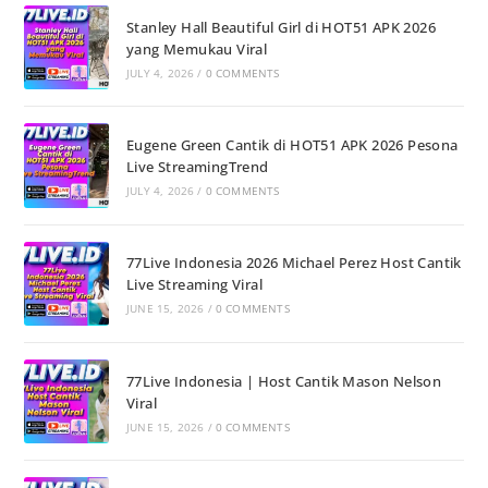
Stanley Hall Beautiful Girl di HOT51 APK 2026
yang Memukau Viral
JULY 4, 2026
/
0 COMMENTS
Eugene Green Cantik di HOT51 APK 2026 Pesona
Live StreamingTrend
JULY 4, 2026
/
0 COMMENTS
77Live Indonesia 2026 Michael Perez Host Cantik
Live Streaming Viral
JUNE 15, 2026
/
0 COMMENTS
77Live Indonesia | Host Cantik Mason Nelson
Viral
JUNE 15, 2026
/
0 COMMENTS