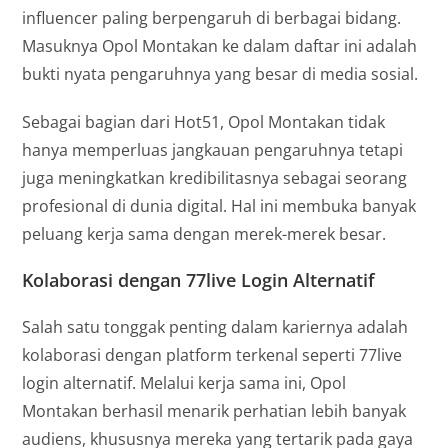
influencer paling berpengaruh di berbagai bidang.
Masuknya Opol Montakan ke dalam daftar ini adalah
bukti nyata pengaruhnya yang besar di media sosial.
Sebagai bagian dari Hot51, Opol Montakan tidak
hanya memperluas jangkauan pengaruhnya tetapi
juga meningkatkan kredibilitasnya sebagai seorang
profesional di dunia digital. Hal ini membuka banyak
peluang kerja sama dengan merek-merek besar.
Kolaborasi dengan 77live Login Alternatif
Salah satu tonggak penting dalam kariernya adalah
kolaborasi dengan platform terkenal seperti 77live
login alternatif. Melalui kerja sama ini, Opol
Montakan berhasil menarik perhatian lebih banyak
audiens, khususnya mereka yang tertarik pada gaya