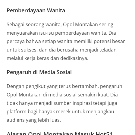
Pemberdayaan Wanita
Sebagai seorang wanita, Opol Montakan sering
menyuarakan isu-isu pemberdayaan wanita. Dia
percaya bahwa setiap wanita memiliki potensi besar
untuk sukses, dan dia berusaha menjadi teladan
melalui kerja keras dan dedikasinya.
Pengaruh di Media Sosial
Dengan pengikut yang terus bertambah, pengaruh
Opol Montakan di media sosial semakin kuat. Dia
tidak hanya menjadi sumber inspirasi tetapi juga
platform bagi banyak merek untuk menjangkau
audiens yang lebih luas.
Alasan Opol Montakan Masuk Hot51