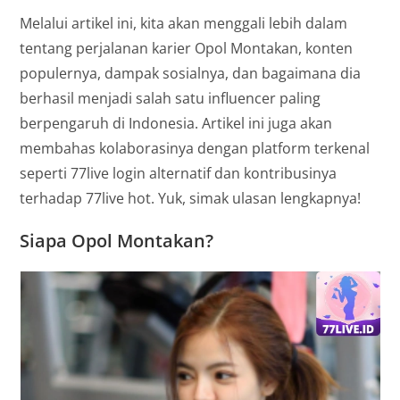
Melalui artikel ini, kita akan menggali lebih dalam
tentang perjalanan karier Opol Montakan, konten
populernya, dampak sosialnya, dan bagaimana dia
berhasil menjadi salah satu influencer paling
berpengaruh di Indonesia. Artikel ini juga akan
membahas kolaborasinya dengan platform terkenal
seperti 77live login alternatif dan kontribusinya
terhadap 77live hot. Yuk, simak ulasan lengkapnya!
Siapa Opol Montakan?