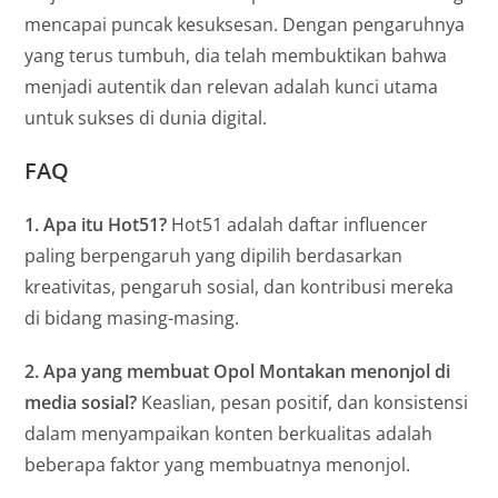
mencapai puncak kesuksesan. Dengan pengaruhnya
yang terus tumbuh, dia telah membuktikan bahwa
menjadi autentik dan relevan adalah kunci utama
untuk sukses di dunia digital.
FAQ
1. Apa itu Hot51?
Hot51 adalah daftar influencer
paling berpengaruh yang dipilih berdasarkan
kreativitas, pengaruh sosial, dan kontribusi mereka
di bidang masing-masing.
2. Apa yang membuat Opol Montakan menonjol di
media sosial?
Keaslian, pesan positif, dan konsistensi
dalam menyampaikan konten berkualitas adalah
beberapa faktor yang membuatnya menonjol.