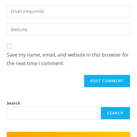
name
Enter
or
your
username
email
Enter
to
address
your
comment
to
website
comment
URL
Save my name, email, and website in this browser for
(optional)
the next time I comment.
Search
SEARCH