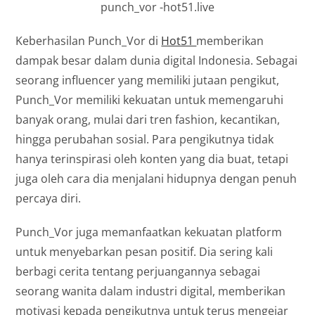
punch_vor -hot51.live
Keberhasilan Punch_Vor di
Hot51
memberikan
dampak besar dalam dunia digital Indonesia. Sebagai
seorang influencer yang memiliki jutaan pengikut,
Punch_Vor memiliki kekuatan untuk memengaruhi
banyak orang, mulai dari tren fashion, kecantikan,
hingga perubahan sosial. Para pengikutnya tidak
hanya terinspirasi oleh konten yang dia buat, tetapi
juga oleh cara dia menjalani hidupnya dengan penuh
percaya diri.
Punch_Vor juga memanfaatkan kekuatan platform
untuk menyebarkan pesan positif. Dia sering kali
berbagi cerita tentang perjuangannya sebagai
seorang wanita dalam industri digital, memberikan
motivasi kepada pengikutnya untuk terus mengejar