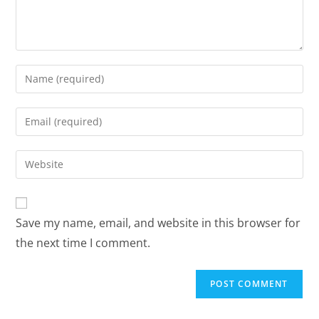
Enter
your
name
Enter
or
your
username
email
Enter
to
address
your
comment
to
website
comment
URL
Save my name, email, and website in this browser for
(optional)
the next time I comment.