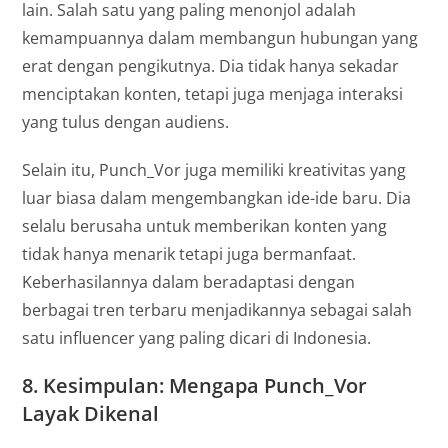
lain. Salah satu yang paling menonjol adalah
kemampuannya dalam membangun hubungan yang
erat dengan pengikutnya. Dia tidak hanya sekadar
menciptakan konten, tetapi juga menjaga interaksi
yang tulus dengan audiens.
Selain itu, Punch_Vor juga memiliki kreativitas yang
luar biasa dalam mengembangkan ide-ide baru. Dia
selalu berusaha untuk memberikan konten yang
tidak hanya menarik tetapi juga bermanfaat.
Keberhasilannya dalam beradaptasi dengan
berbagai tren terbaru menjadikannya sebagai salah
satu influencer yang paling dicari di Indonesia.
8. Kesimpulan: Mengapa Punch_Vor
Layak Dikenal