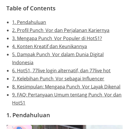
Table of Contents
1. Pendahuluan
2. Profil Punch_Vor dan Perjalanan Kariernya
3. Mengapa Punch_Vor Populer di Hot51?
4. Konten Kreatif dan Keunikannya
5. Dampak Punch_Vor dalam Dunia Digital
Indonesia
6. Hot51, 77live login alternatif, dan 77live hot
7. Kelebihan Punch_Vor sebagai Influencer
8. Kesimpulan: Mengapa Punch_Vor Layak Dikenal
9. FAQ: Pertanyaan Umum tentang Punch_Vor dan
Hot51
1. Pendahuluan