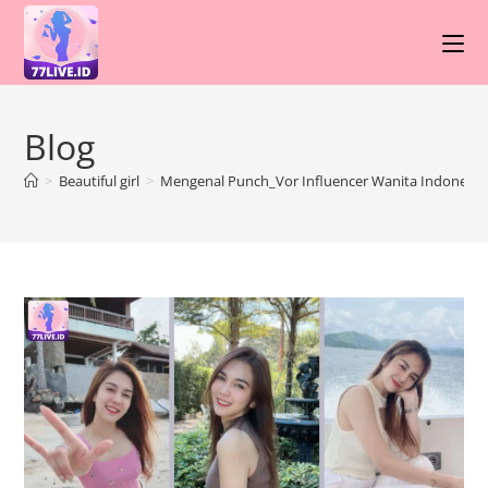
Skip
to
content
Blog
>
Beautiful girl
>
Mengenal Punch_Vor Influencer Wanita Indonesia