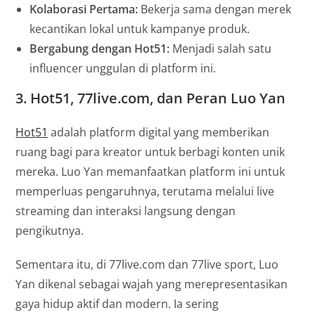
Kolaborasi Pertama:
Bekerja sama dengan merek
kecantikan lokal untuk kampanye produk.
Bergabung dengan Hot51:
Menjadi salah satu
influencer unggulan di platform ini.
3. Hot51, 77live.com, dan Peran Luo Yan
Hot51
adalah platform digital yang memberikan
ruang bagi para kreator untuk berbagi konten unik
mereka. Luo Yan memanfaatkan platform ini untuk
memperluas pengaruhnya, terutama melalui live
streaming dan interaksi langsung dengan
pengikutnya.
Sementara itu, di 77live.com dan 77live sport, Luo
Yan dikenal sebagai wajah yang merepresentasikan
gaya hidup aktif dan modern. Ia sering