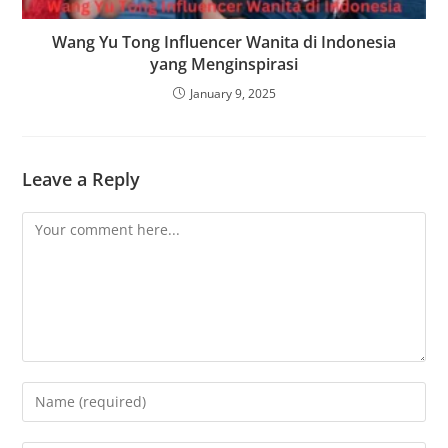
Wang Yu Tong Influencer Wanita di Indonesia
yang Menginspirasi
January 9, 2025
Leave a Reply
Comment
Enter
your
name