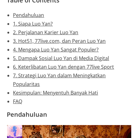
Table of Contents
Pendahuluan
1. Siapa Luo Yan?
2. Perjalanan Karier Luo Yan
3. Hot51, 77live.com, dan Peran Luo Yan
4. Mengapa Luo Yan Sangat Populer?
5. Dampak Sosial Luo Yan di Media Digital
6. Keterlibatan Luo Yan dengan 77live Sport
7. Strategi Luo Yan dalam Meningkatkan
Popularitas
Kesimpulan: Menyentuh Banyak Hati
FAQ
Pendahuluan