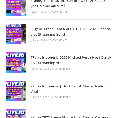
Stanley Hall Beautiful Girl di HOT51 APK 2026
yang Memukau Viral
JULY 4, 2026
/
0 COMMENTS
Eugene Green Cantik di HOT51 APK 2026 Pesona
Live StreamingTrend
JULY 4, 2026
/
0 COMMENTS
77Live Indonesia 2026 Michael Perez Host Cantik
Live Streaming Viral
JUNE 15, 2026
/
0 COMMENTS
77Live Indonesia | Host Cantik Mason Nelson
Viral
JUNE 15, 2026
/
0 COMMENTS
77Live 2026 Logan Moore Host Cantik Menawan