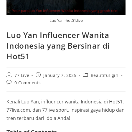
Luo Yan -hot51.live
Luo Yan Influencer Wanita
Indonesia yang Bersinar di
Hot51
Post
Post
Post
77 Live
January 7, 2025
Beautiful girl
author:
published:
category:
Post
0 Comments
comments:
Kenali Luo Yan, influencer wanita Indonesia di Hot51,
77live.com, dan 77live sport. Inspirasi gaya hidup dan
tren terbaru dari idola Anda!