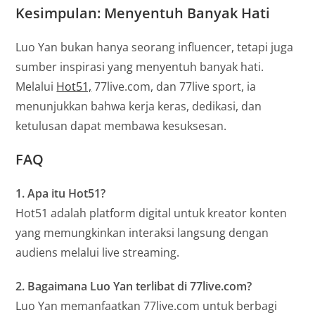
Kesimpulan: Menyentuh Banyak Hati
Luo Yan bukan hanya seorang influencer, tetapi juga
sumber inspirasi yang menyentuh banyak hati.
Melalui
Hot51,
77live.com, dan 77live sport, ia
menunjukkan bahwa kerja keras, dedikasi, dan
ketulusan dapat membawa kesuksesan.
FAQ
1. Apa itu Hot51?
Hot51 adalah platform digital untuk kreator konten
yang memungkinkan interaksi langsung dengan
audiens melalui live streaming.
2. Bagaimana Luo Yan terlibat di 77live.com?
Luo Yan memanfaatkan 77live.com untuk berbagi