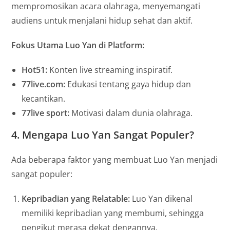
mempromosikan acara olahraga, menyemangati
audiens untuk menjalani hidup sehat dan aktif.
Fokus Utama Luo Yan di Platform:
Hot51:
Konten live streaming inspiratif.
77live.com:
Edukasi tentang gaya hidup dan
kecantikan.
77live sport:
Motivasi dalam dunia olahraga.
4. Mengapa Luo Yan Sangat Populer?
Ada beberapa faktor yang membuat Luo Yan menjadi
sangat populer:
Kepribadian yang Relatable:
Luo Yan dikenal
memiliki kepribadian yang membumi, sehingga
pengikut merasa dekat dengannya.