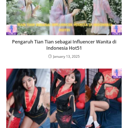
Pengaruh Tian Tian sebagai Influencer Wanita di
Indonesia Hot51
January 13, 2025