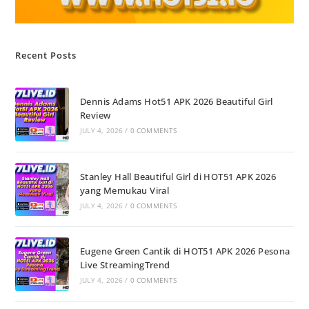
Recent Posts
Dennis Adams Hot51 APK 2026 Beautiful Girl
Review
JULY 4, 2026
/
0 COMMENTS
Stanley Hall Beautiful Girl di HOT51 APK 2026
yang Memukau Viral
JULY 4, 2026
/
0 COMMENTS
Eugene Green Cantik di HOT51 APK 2026 Pesona
Live StreamingTrend
JULY 4, 2026
/
0 COMMENTS