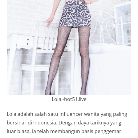
Lola -hot51.live
Lola adalah salah satu influencer wanita yang paling
bersinar di Indonesia. Dengan daya tariknya yang
luar biasa, ia telah membangun basis penggemar