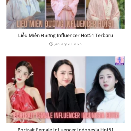
Liễu Miên Đường Influencer Hot51 Terbaru
January 20, 2025
Portrait Female Influencer Indonesia Hot51