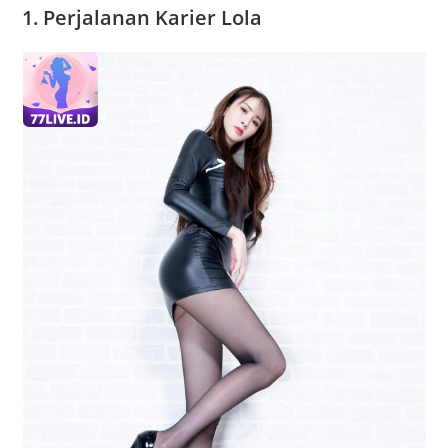
1. Perjalanan Karier Lola