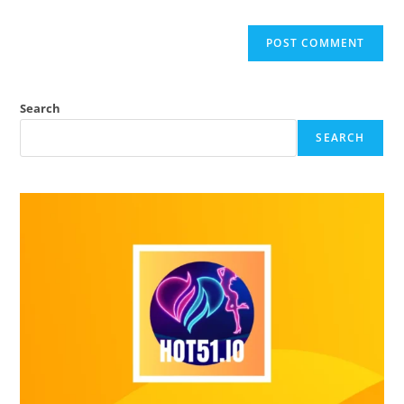
Search
SEARCH