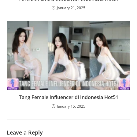
January 21, 2025
Tang Female Influencer di Indonesia Hot51
January 15, 2025
Leave a Reply