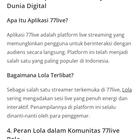
Dunia Digital
Apa Itu Aplikasi 77live?
Aplikasi 77live adalah platform live streaming yang
memungkinkan pengguna untuk berinteraksi dengan
audiens secara langsung. Platform ini telah menjadi
salah satu yang paling populer di Indonesia.
Bagaimana Lola Terlibat?
Sebagai salah satu streamer terkemuka di 77live,
Lola
sering mengadakan sesi live yang penuh energi dan
interaktif. Penampilannya di platform ini selalu
dinanti-nanti oleh para penggemar.
4. Peran Lola dalam Komunitas 77live