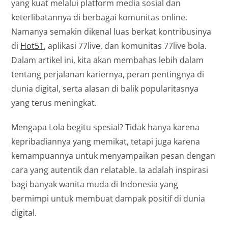
yang kuat melalui platform media sosial dan
keterlibatannya di berbagai komunitas online.
Namanya semakin dikenal luas berkat kontribusinya
di
Hot51
, aplikasi 77live, dan komunitas 77live bola.
Dalam artikel ini, kita akan membahas lebih dalam
tentang perjalanan kariernya, peran pentingnya di
dunia digital, serta alasan di balik popularitasnya
yang terus meningkat.
Mengapa Lola begitu spesial? Tidak hanya karena
kepribadiannya yang memikat, tetapi juga karena
kemampuannya untuk menyampaikan pesan dengan
cara yang autentik dan relatable. Ia adalah inspirasi
bagi banyak wanita muda di Indonesia yang
bermimpi untuk membuat dampak positif di dunia
digital.