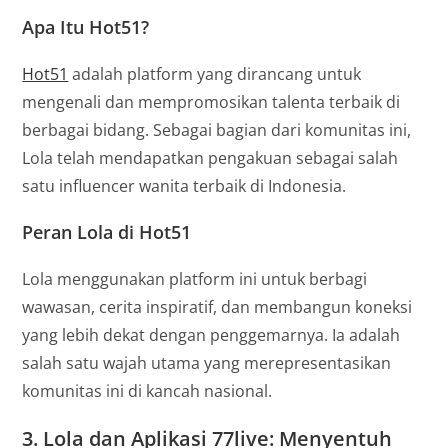
Apa Itu Hot51?
Hot51
adalah platform yang dirancang untuk
mengenali dan mempromosikan talenta terbaik di
berbagai bidang. Sebagai bagian dari komunitas ini,
Lola telah mendapatkan pengakuan sebagai salah
satu influencer wanita terbaik di Indonesia.
Peran Lola di Hot51
Lola menggunakan platform ini untuk berbagi
wawasan, cerita inspiratif, dan membangun koneksi
yang lebih dekat dengan penggemarnya. Ia adalah
salah satu wajah utama yang merepresentasikan
komunitas ini di kancah nasional.
3. Lola dan Aplikasi 77live: Menyentuh