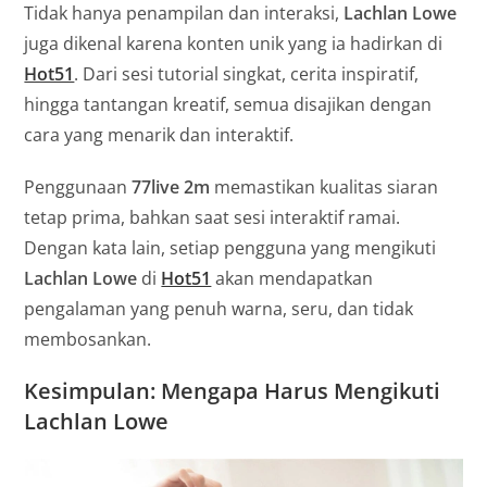
Tidak hanya penampilan dan interaksi,
Lachlan Lowe
juga dikenal karena konten unik yang ia hadirkan di
Hot51
. Dari sesi tutorial singkat, cerita inspiratif,
hingga tantangan kreatif, semua disajikan dengan
cara yang menarik dan interaktif.
Penggunaan
77live 2m
memastikan kualitas siaran
tetap prima, bahkan saat sesi interaktif ramai.
Dengan kata lain, setiap pengguna yang mengikuti
Lachlan Lowe
di
Hot51
akan mendapatkan
pengalaman yang penuh warna, seru, dan tidak
membosankan.
Kesimpulan: Mengapa Harus Mengikuti
Lachlan Lowe