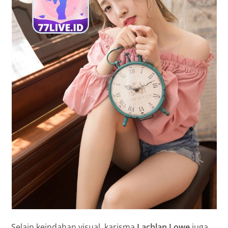
Selain keindahan visual, karisma
Lachlan Lowe
juga