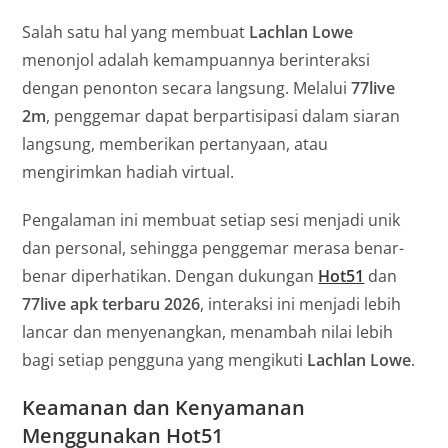
Salah satu hal yang membuat
Lachlan Lowe
menonjol adalah kemampuannya berinteraksi
dengan penonton secara langsung. Melalui
77live
2m
, penggemar dapat berpartisipasi dalam siaran
langsung, memberikan pertanyaan, atau
mengirimkan hadiah virtual.
Pengalaman ini membuat setiap sesi menjadi unik
dan personal, sehingga penggemar merasa benar-
benar diperhatikan. Dengan dukungan
Hot51
dan
77live apk terbaru 2026
, interaksi ini menjadi lebih
lancar dan menyenangkan, menambah nilai lebih
bagi setiap pengguna yang mengikuti
Lachlan Lowe
.
Keamanan dan Kenyamanan
Menggunakan
Hot51