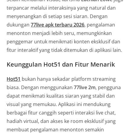
terpancar melalui interaksinya yang natural dan
menyenangkan di setiap sesi siaran. Dengan
dukungan
77live apk terbaru 2026
, pengalaman
menonton menjadi lebih seru, memungkinkan
penggemar untuk menikmati konten eksklusif dan
fitur interaktif yang tidak ditemukan di aplikasi lain.
Keunggulan
Hot51
dan Fitur Menarik
Hot51
bukan hanya sekadar platform streaming
biasa. Dengan menggunakan
77live 2m
, pengguna
dapat menikmati kualitas siaran yang stabil dan
visual yang memukau. Aplikasi ini mendukung
berbagai fitur canggih seperti interaksi live chat,
hadiah virtual, dan akses ke room eksklusif yang
membuat pengalaman menonton semakin