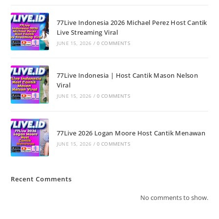
77Live Indonesia 2026 Michael Perez Host Cantik
Live Streaming Viral
JUNE 15, 2026
/
0 COMMENTS
77Live Indonesia | Host Cantik Mason Nelson
Viral
JUNE 15, 2026
/
0 COMMENTS
77Live 2026 Logan Moore Host Cantik Menawan
JUNE 15, 2026
/
0 COMMENTS
Recent Comments
No comments to show.