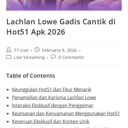
Lachlan Lowe Gadis Cantik di
Hot51 Apk 2026
Post
Post
77 Live
February 9, 2026
author:
published:
Post
Post
Live Streaming
0 Comments
category:
comments:
Table of Contents
Keunggulan Hot51 dan Fitur Menarik
Penampilan dan Karisma Lachlan Lowe
Interaksi Eksklusif dengan Penggemar
Keamanan dan Kenyamanan Menggunakan Hot51
Keseruan Eksklusif dan Konten Unik