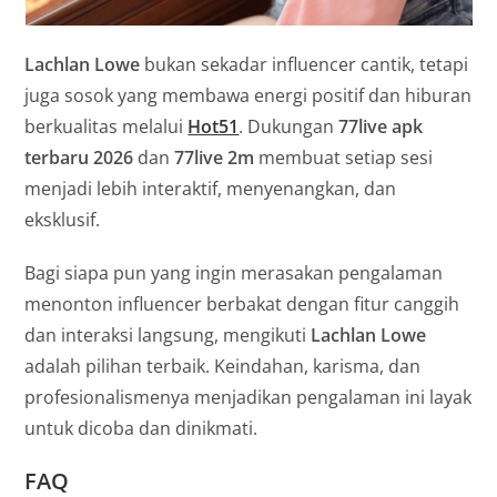
Lachlan Lowe
bukan sekadar influencer cantik, tetapi
juga sosok yang membawa energi positif dan hiburan
berkualitas melalui
Hot51
. Dukungan
77live apk
terbaru 2026
dan
77live 2m
membuat setiap sesi
menjadi lebih interaktif, menyenangkan, dan
eksklusif.
Bagi siapa pun yang ingin merasakan pengalaman
menonton influencer berbakat dengan fitur canggih
dan interaksi langsung, mengikuti
Lachlan Lowe
adalah pilihan terbaik. Keindahan, karisma, dan
profesionalismenya menjadikan pengalaman ini layak
untuk dicoba dan dinikmati.
FAQ