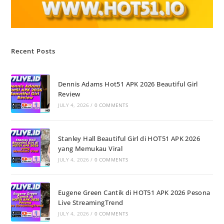
Recent Posts
Dennis Adams Hot51 APK 2026 Beautiful Girl
Review
JULY 4, 2026
/
0 COMMENTS
Stanley Hall Beautiful Girl di HOT51 APK 2026
yang Memukau Viral
JULY 4, 2026
/
0 COMMENTS
Eugene Green Cantik di HOT51 APK 2026 Pesona
Live StreamingTrend
JULY 4, 2026
/
0 COMMENTS