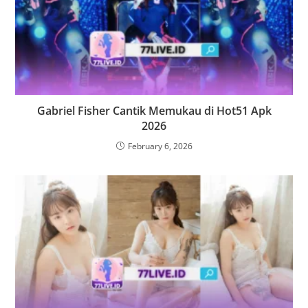
Gabriel Fisher Cantik Memukau di Hot51 Apk
2026
February 6, 2026