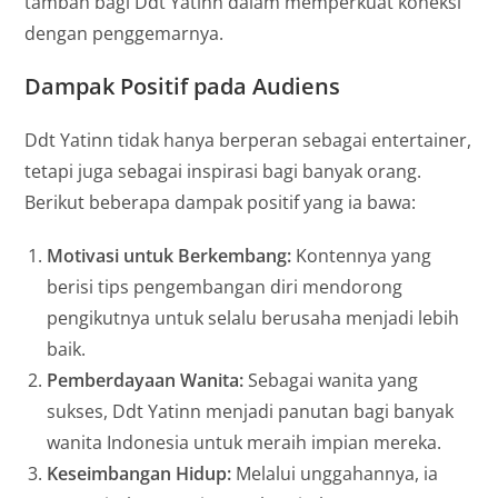
tambah bagi Ddt Yatinn dalam memperkuat koneksi
dengan penggemarnya.
Dampak Positif pada Audiens
Ddt Yatinn tidak hanya berperan sebagai entertainer,
tetapi juga sebagai inspirasi bagi banyak orang.
Berikut beberapa dampak positif yang ia bawa:
Motivasi untuk Berkembang:
Kontennya yang
berisi tips pengembangan diri mendorong
pengikutnya untuk selalu berusaha menjadi lebih
baik.
Pemberdayaan Wanita:
Sebagai wanita yang
sukses, Ddt Yatinn menjadi panutan bagi banyak
wanita Indonesia untuk meraih impian mereka.
Keseimbangan Hidup:
Melalui unggahannya, ia