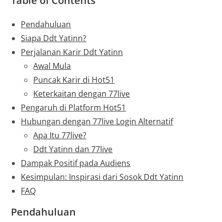
Table of Contents
Pendahuluan
Siapa Ddt Yatinn?
Perjalanan Karir Ddt Yatinn
Awal Mula
Puncak Karir di Hot51
Keterkaitan dengan 77live
Pengaruh di Platform Hot51
Hubungan dengan 77live Login Alternatif
Apa Itu 77live?
Ddt Yatinn dan 77live
Dampak Positif pada Audiens
Kesimpulan: Inspirasi dari Sosok Ddt Yatinn
FAQ
Pendahuluan