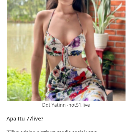
Ddt Yatinn -hot51.live
Apa Itu 77live?