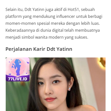
Selain itu, Ddt Yatinn juga aktif di Hot51, sebuah
platform yang mendukung influencer untuk berbagi
momen-momen spesial mereka dengan lebih luas.
Keberadaannya di dunia digital telah membuatnya
menjadi simbol wanita modern yang sukses.
Perjalanan Karir Ddt Yatinn