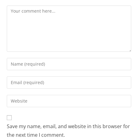
Comment
Enter
your
name
Enter
or
your
username
email
Enter
to
address
your
comment
to
website
comment
URL
Save my name, email, and website in this browser for
(optional)
the next time I comment.