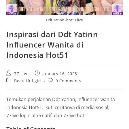
Ddt Yatinn -hot51.live
Inspirasi dari Ddt Yatinn
Influencer Wanita di
Indonesia Hot51
Post
Post
77 Live
January 16, 2025
author:
published:
Post
Post
Beautiful girl
0 Comments
category:
comments:
Temukan perjalanan Ddt Yatinn, influencer wanita
Indonesia Hot51. Ikuti ceritanya di media sosial,
77live login alternatif, dan 77live hot.