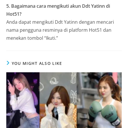
5. Bagaimana cara mengikuti akun Ddt Yatinn di
Hot51?
Anda dapat mengikuti Ddt Yatinn dengan mencari
nama pengguna resminya di platform Hot51 dan
menekan tombol “Ikuti.”
YOU MIGHT ALSO LIKE