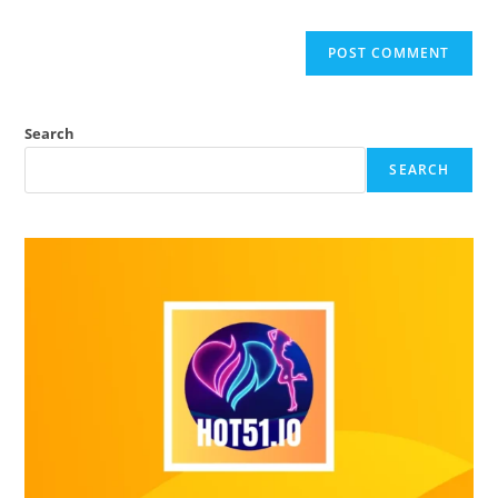
Search
SEARCH