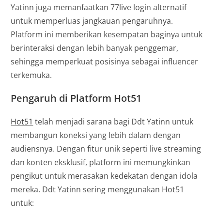
Yatinn juga memanfaatkan 77live login alternatif
untuk memperluas jangkauan pengaruhnya.
Platform ini memberikan kesempatan baginya untuk
berinteraksi dengan lebih banyak penggemar,
sehingga memperkuat posisinya sebagai influencer
terkemuka.
Pengaruh di Platform Hot51
Hot51
telah menjadi sarana bagi Ddt Yatinn untuk
membangun koneksi yang lebih dalam dengan
audiensnya. Dengan fitur unik seperti live streaming
dan konten eksklusif, platform ini memungkinkan
pengikut untuk merasakan kedekatan dengan idola
mereka. Ddt Yatinn sering menggunakan Hot51
untuk: