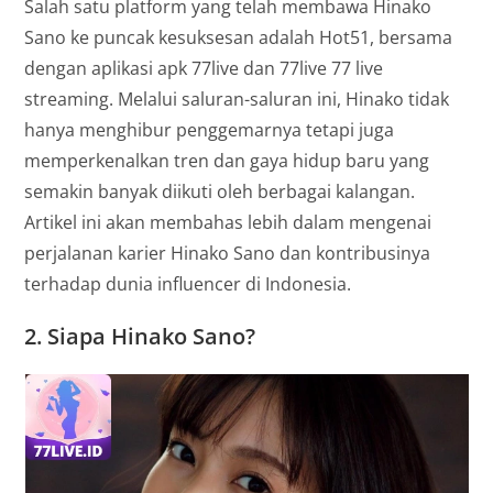
Salah satu platform yang telah membawa Hinako
Sano ke puncak kesuksesan adalah Hot51, bersama
dengan aplikasi apk 77live dan 77live 77 live
streaming. Melalui saluran-saluran ini, Hinako tidak
hanya menghibur penggemarnya tetapi juga
memperkenalkan tren dan gaya hidup baru yang
semakin banyak diikuti oleh berbagai kalangan.
Artikel ini akan membahas lebih dalam mengenai
perjalanan karier Hinako Sano dan kontribusinya
terhadap dunia influencer di Indonesia.
2.
Siapa Hinako Sano?