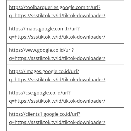
https://toolbarqueries.google.com.tr/url?
q=https://ssstiktok.tv/id/tiktok-downloader/
https://maps.google.com.tr/url?
q=https://ssstiktok.tv/id/tiktok-downloader/
https://www.google.co.id/url?
q=https://ssstiktok.tv/id/tiktok-downloader/
https://images.google.co.id/url?
q=https://ssstiktok.tv/id/tiktok-downloader/
https://cse.google.co.id/url?
q=https://ssstiktok.tv/id/tiktok-downloader/
https://clients1.google.co.id/url?
q=https://ssstiktok.tv/id/tiktok-downloader/