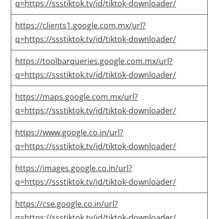
q=https://ssstiktok.tv/id/tiktok-downloader/
https://clients1.google.com.mx/url?
q=https://ssstiktok.tv/id/tiktok-downloader/
https://toolbarqueries.google.com.mx/url?
q=https://ssstiktok.tv/id/tiktok-downloader/
https://maps.google.com.mx/url?
q=https://ssstiktok.tv/id/tiktok-downloader/
https://www.google.co.in/url?
q=https://ssstiktok.tv/id/tiktok-downloader/
https://images.google.co.in/url?
q=https://ssstiktok.tv/id/tiktok-downloader/
https://cse.google.co.in/url?
q=https://ssstiktok.tv/id/tiktok-downloader/