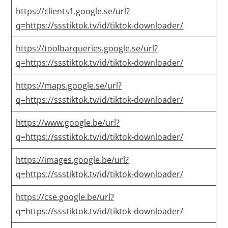
https://clients1.google.se/url?
q=https://ssstiktok.tv/id/tiktok-downloader/
https://toolbarqueries.google.se/url?
q=https://ssstiktok.tv/id/tiktok-downloader/
https://maps.google.se/url?
q=https://ssstiktok.tv/id/tiktok-downloader/
https://www.google.be/url?
q=https://ssstiktok.tv/id/tiktok-downloader/
https://images.google.be/url?
q=https://ssstiktok.tv/id/tiktok-downloader/
https://cse.google.be/url?
q=https://ssstiktok.tv/id/tiktok-downloader/