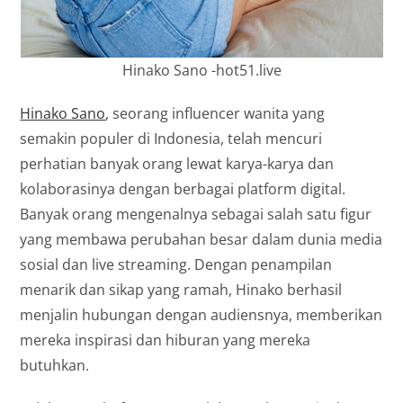
Hinako Sano -hot51.live
Hinako Sano
, seorang influencer wanita yang
semakin populer di Indonesia, telah mencuri
perhatian banyak orang lewat karya-karya dan
kolaborasinya dengan berbagai platform digital.
Banyak orang mengenalnya sebagai salah satu figur
yang membawa perubahan besar dalam dunia media
sosial dan live streaming. Dengan penampilan
menarik dan sikap yang ramah, Hinako berhasil
menjalin hubungan dengan audiensnya, memberikan
mereka inspirasi dan hiburan yang mereka
butuhkan.