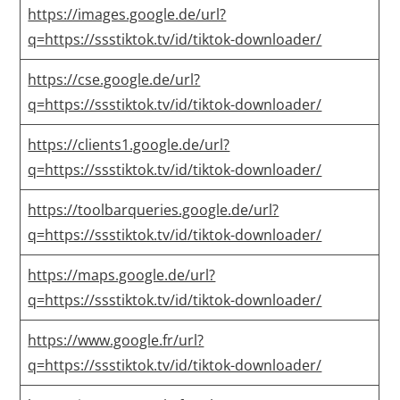
https://images.google.de/url?
q=https://ssstiktok.tv/id/tiktok-downloader/
https://cse.google.de/url?
q=https://ssstiktok.tv/id/tiktok-downloader/
https://clients1.google.de/url?
q=https://ssstiktok.tv/id/tiktok-downloader/
https://toolbarqueries.google.de/url?
q=https://ssstiktok.tv/id/tiktok-downloader/
https://maps.google.de/url?
q=https://ssstiktok.tv/id/tiktok-downloader/
https://www.google.fr/url?
q=https://ssstiktok.tv/id/tiktok-downloader/