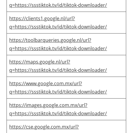
q=https://ssstiktok.tv/id/tiktok-downloader/
https://clients1.google.nl/url?
q=https://ssstiktok.tv/id/tiktok-downloader/
https://toolbarqueries.google.nl/url?
q=https://ssstiktok.tv/id/tiktok-downloader/
https://maps.google.nl/url?
q=https://ssstiktok.tv/id/tiktok-downloader/
https://www.google.com.mx/url?
q=https://ssstiktok.tv/id/tiktok-downloader/
https://images.google.com.mx/url?
q=https://ssstiktok.tv/id/tiktok-downloader/
https://cse.google.com.mx/url?