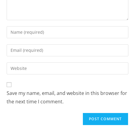
Enter
your
name
Enter
or
your
username
email
Enter
to
address
your
comment
to
website
comment
URL
Save my name, email, and website in this browser for
(optional)
the next time I comment.