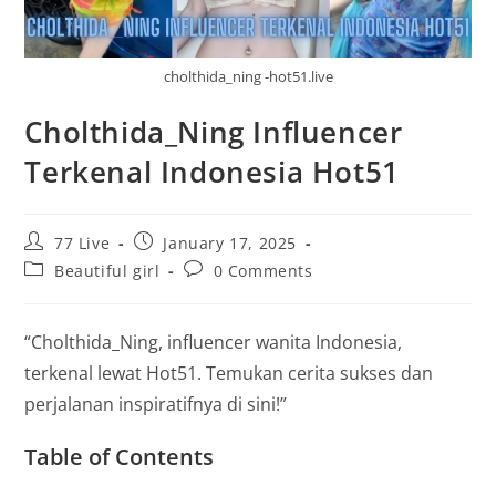
cholthida_ning -hot51.live
Cholthida_Ning Influencer
Terkenal Indonesia Hot51
Post
Post
77 Live
January 17, 2025
author:
published:
Post
Post
Beautiful girl
0 Comments
category:
comments:
“Cholthida_Ning, influencer wanita Indonesia,
terkenal lewat Hot51. Temukan cerita sukses dan
perjalanan inspiratifnya di sini!”
Table of Contents