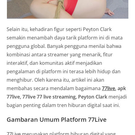
Selain itu, kehadiran figur seperti Peyton Clark
semakin menambah daya tarik platform ini di mata
pengguna global. Banyak pengguna menilai bahwa
kombinasi antara streamer yang menarik, fitur
interaktif, dan komunitas aktif menjadikan
pengalaman di platform ini terasa lebih hidup dan
menghibur. Oleh karena itu, artikel ini akan
membahas secara mendalam bagaimana
77live
, apk
77live, 77live 77 live streaming, Peyton Clark
menjadi
bagian penting dalam tren hiburan digital saat ini.
Gambaran Umum Platform 77Live
77Live
merupakan platform hiburan digital yang