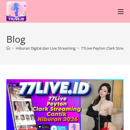
Skip
to
content
Blog
>
Hiburan Digital dan Live Streaming
>
77Live Peyton Clark Streami