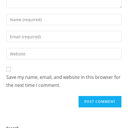
Enter
your
name
Enter
or
your
username
email
Enter
to
address
your
comment
to
website
comment
URL
Save my name, email, and website in this browser for
(optional)
the next time I comment.