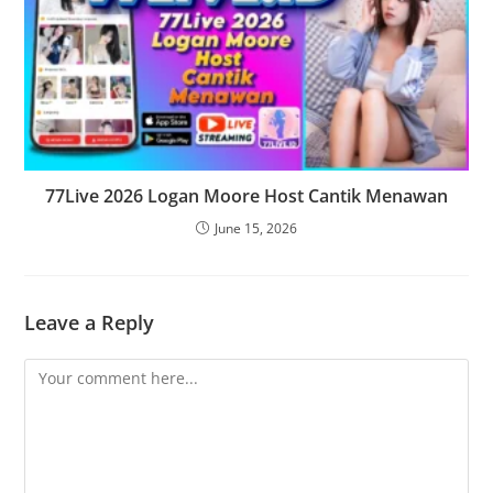
77Live 2026 Logan Moore Host Cantik Menawan
June 15, 2026
Leave a Reply
Comment