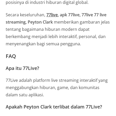
posisinya di industri hiburan digital global.
Secara keseluruhan,
77live
, apk 77live, 77live 77 live
streaming, Peyton Clark
memberikan gambaran jelas
tentang bagaimana hiburan modern dapat
berkembang menjadi lebih interaktif, personal, dan
menyenangkan bagi semua pengguna.
FAQ
Apa itu 77Live?
77Live adalah platform live streaming interaktif yang
menggabungkan hiburan, game, dan komunitas
dalam satu aplikasi.
Apakah Peyton Clark terlibat dalam 77Live?