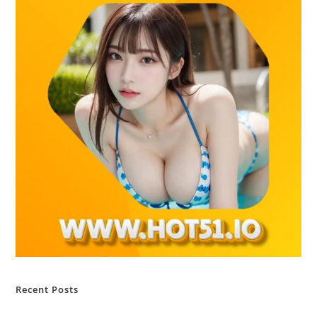
Recent Posts