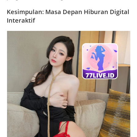
Kesimpulan: Masa Depan Hiburan Digital
Interaktif