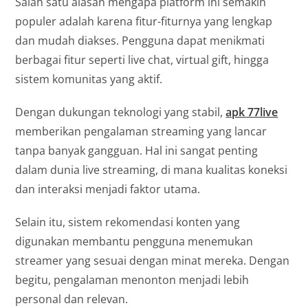
Salah satu alasan mengapa platform ini semakin
populer adalah karena fitur-fiturnya yang lengkap
dan mudah diakses. Pengguna dapat menikmati
berbagai fitur seperti live chat, virtual gift, hingga
sistem komunitas yang aktif.
Dengan dukungan teknologi yang stabil,
apk 77live
memberikan pengalaman streaming yang lancar
tanpa banyak gangguan. Hal ini sangat penting
dalam dunia live streaming, di mana kualitas koneksi
dan interaksi menjadi faktor utama.
Selain itu, sistem rekomendasi konten yang
digunakan membantu pengguna menemukan
streamer yang sesuai dengan minat mereka. Dengan
begitu, pengalaman menonton menjadi lebih
personal dan relevan.