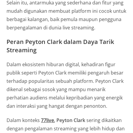
Selain itu, antarmuka yang sederhana dan fitur yang
mudah digunakan membuat platform ini cocok untuk
berbagai kalangan, baik pemula maupun pengguna
berpengalaman di dunia live streaming.
Peran Peyton Clark dalam Daya Tarik
Streaming
Dalam ekosistem hiburan digital, kehadiran figur
publik seperti Peyton Clark memiliki pengaruh besar
terhadap popularitas sebuah platform. Peyton Clark
dikenal sebagai sosok yang mampu menarik
perhatian audiens melalui kepribadian yang energik
dan interaksi yang hangat dengan penonton.
Dalam konteks
77live
, Peyton Clark
sering dikaitkan
dengan pengalaman streaming yang lebih hidup dan